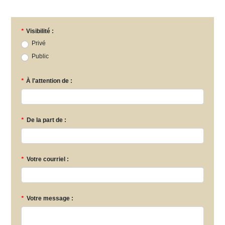
*
Visibilité :
Privé
Public
*
À l'attention de :
*
De la part de :
*
Votre courriel :
*
Votre message :