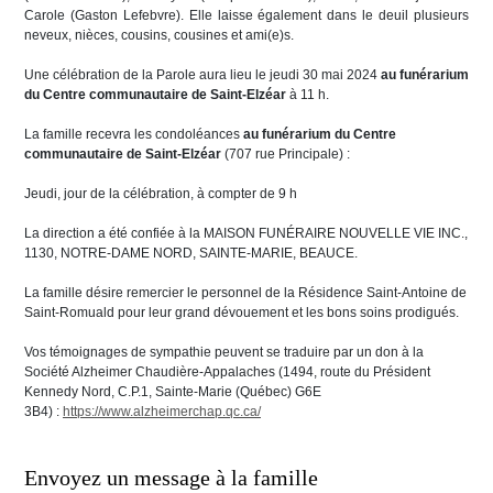
Carole (Gaston Lefebvre). Elle laisse également dans le deuil plusieurs
neveux, nièces, cousins, cousines et ami(e)s.
Une célébration de la Parole aura lieu le jeudi 30 mai 2024
au funérarium
du Centre communautaire de Saint-Elzéar
à 11 h.
La famille recevra les condoléances
au funérarium du Centre
communautaire de Saint-Elzéar
(707 rue Principale) :
Jeudi, jour de la célébration, à compter de 9 h
La direction a été confiée à la MAISON FUNÉRAIRE NOUVELLE VIE INC.,
1130, NOTRE-DAME NORD, SAINTE-MARIE, BEAUCE.
La famille désire remercier le personnel de la Résidence Saint-Antoine de
Saint-Romuald pour leur grand dévouement et les bons soins prodigués.
Vos témoignages de sympathie peuvent se traduire par un don à la
Société Alzheimer Chaudière-Appalaches (1494, route du Président
Kennedy Nord, C.P.1, Sainte-Marie (Québec) G6E
3B4) :
https://www.alzheimerchap.qc.ca/
Envoyez un message à la famille