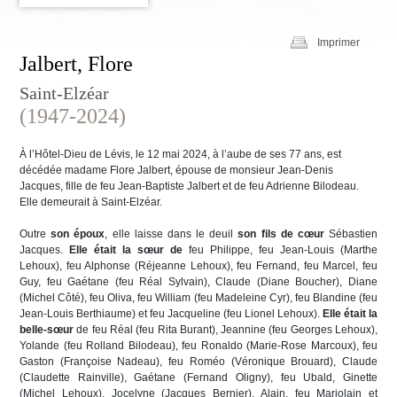
Imprimer
Jalbert, Flore
Saint-Elzéar
(1947-2024)
À l’Hôtel-Dieu de Lévis, le 12 mai 2024, à l’aube de ses 77 ans, est
décédée madame Flore Jalbert, épouse de monsieur Jean-Denis
Jacques, fille de feu Jean-Baptiste Jalbert et de feu Adrienne Bilodeau.
Elle demeurait à Saint-Elzéar.
Outre
son époux
, elle laisse dans le deuil
son fils de cœur
Sébastien
Jacques.
Elle était la sœur de
feu Philippe, feu Jean-Louis (Marthe
Lehoux), feu Alphonse (Réjeanne Lehoux), feu Fernand, feu Marcel, feu
Guy, feu Gaétane (feu Réal Sylvain), Claude (Diane Boucher), Diane
(Michel Côté), feu Oliva, feu William (feu Madeleine Cyr), feu Blandine (feu
Jean-Louis Berthiaume) et feu Jacqueline (feu Lionel Lehoux).
Elle était la
belle-sœur
de feu Réal (feu Rita Burant), Jeannine (feu Georges Lehoux),
Yolande (feu Rolland Bilodeau), feu Ronaldo (Marie-Rose Marcoux), feu
Gaston (Françoise Nadeau), feu Roméo (Véronique Brouard), Claude
(Claudette Rainville), Gaétane (Fernand Oligny), feu Ubald, Ginette
(Michel Lehoux), Jocelyne (Jacques Bernier), Alain, feu Marjolain et