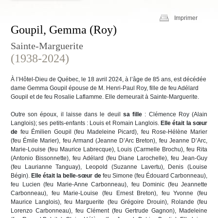
Imprimer
Goupil, Gemma (Roy)
Sainte-Marguerite
(1938-2024)
À l’Hôtel-Dieu de Québec, le 18 avril 2024, à l’âge de 85 ans, est décédée
dame Gemma Goupil épouse de M. Henri-Paul Roy, fille de feu Adélard
Goupil et de feu Rosalie Laflamme. Elle demeurait à Sainte-Marguerite.
Outre son époux, il laisse dans le deuil
sa fille
: Clémence Roy (Alain
Langlois); ses petits-enfants : Louis et Romain Langlois.
Elle était la sœur
de
feu Émilien Goupil (feu Madeleine Picard), feu Rose-Hélène Marier
(feu Émile Marier), feu Armand (Jeanne D’Arc Breton), feu Jeanne D’Arc,
Marie-Louise (feu Maurice Labrecque), Louis (Carmelle Brochu), feu Rita
(Antonio Bissonnette), feu Adélard (feu Diane Larochelle), feu Jean-Guy
(feu Laurianne Tanguay), Leopold (Suzanne Lavertu), Denis (Louise
Bégin).
Elle était la belle-sœur de
feu Simone (feu Édouard Carbonneau),
feu Lucien (feu Marie-Anne Carbonneau), feu Dominic (feu Jeannette
Carbonneau), feu Marie-Louise (feu Ernest Breton), feu Yvonne (feu
Maurice Langlois), feu Marguerite (feu Grégoire Drouin), Rolande (feu
Lorenzo Carbonneau), feu Clément (feu Gertrude Gagnon), Madeleine