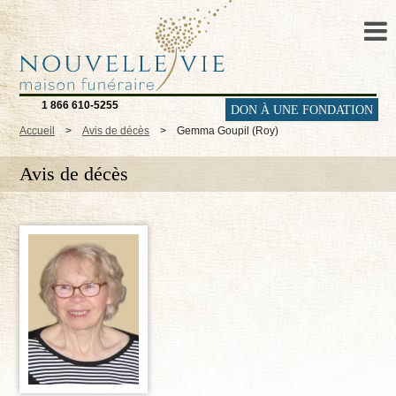
1 866 610-5255
DON À UNE FONDATION
Accueil
>
Avis de décès
>
Gemma Goupil (Roy)
Avis de décès