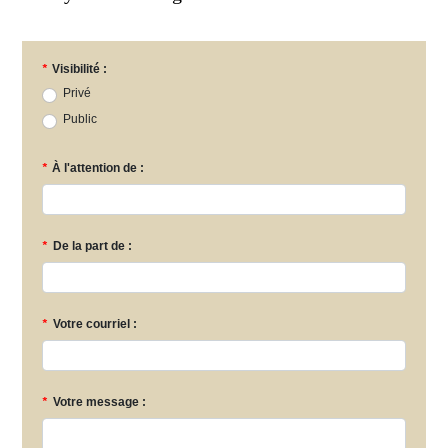
*
Visibilité :
Privé
Public
*
À l'attention de :
*
De la part de :
*
Votre courriel :
*
Votre message :