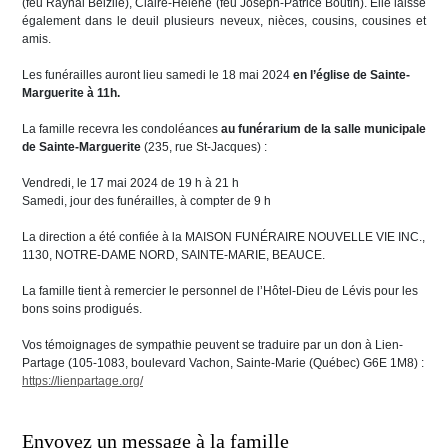
(feu Raynal Belzile), Claire-Hélène (feu Joseph-Patrice Boutin). Elle laisse
également dans le deuil plusieurs neveux, nièces, cousins, cousines et
amis.
Les funérailles auront lieu samedi le 18 mai 2024
en l’église de Sainte-
Marguerite à 11h.
La famille recevra les condoléances
au funérarium de la salle municipale
de Sainte-Marguerite
(235, rue St-Jacques) :
Vendredi, le 17 mai 2024 de 19 h à 21 h
Samedi, jour des funérailles, à compter de 9 h
La direction a été confiée à la MAISON FUNÉRAIRE NOUVELLE VIE INC.,
1130, NOTRE-DAME NORD, SAINTE-MARIE, BEAUCE.
La famille tient à remercier le personnel de l’Hôtel-Dieu de Lévis pour les
bons soins prodigués.
Vos témoignages de sympathie peuvent se traduire par un don à Lien-
Partage (105-1083, boulevard Vachon, Sainte-Marie (Québec) G6E 1M8) :
https://lienpartage.org/
Envoyez un message à la famille