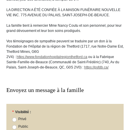
LA DIRECTION A ÉTÉ CONFIÉE À LA MAISON FUNÉRAIRE NOUVELLE
VIE INC. 775 AVENUE DU PALAIS, SAINT-JOSEPH-DE-BEAUCE.
La famille tient à remercier Mme Nancy Coutu et son personnel, pour leur
grand dévouement et leur bon soins prodigués.
Vos témoignages de sympathie peuvent se traduire par un don à la
Fondation de l'Hôpital de la région de Thetford (1717, rue Notre-Dame Est,
Thetford Mines, G6G
2V4) :
https://www.fondationhopitalregionthetford.ca
ou
à la Fabrique
Sainte-Famille-de-Beauce (Communauté de Saint-Frédéric) (740, Av du
Palais, Saint-Joseph-de-Beauce, QC, G0S 2V0) :
https://psfdb.ca/
Envoyez un message à la famille
*
Visibilité :
Privé
Public