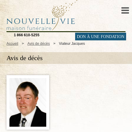
1 866 610-5255
DON À UNE FONDATION
Accueil
>
Avis de décès
>
Viateur Jacques
Avis de décès