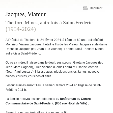
Imprimer
Jacques, Viateur
Thetford Mines, autrefois à Saint-Frédéric
(1954-2024)
À l’hôpital de Thetford, le 24 février 2024, à l’âge de 69 ans, est décédé
Monsieur Viateur Jacques. Il était le fils de feu Viateur Jacques et de dame
Rachelle Jacques (feu Jean-Luc Vachon). Il demeurait à Thetford Mines,
autrefois à Saint-Frédéric.
Outre sa mère, il laisse dans le deuil, ses sœurs : Gaétane Jacques (feu
Jean-Marc Gagnon), Luce Vachon (Denis Fortin) et Lisanne Vachon
(Jean-Paul Lessard). Il laisse aussi plusieurs oncles, tantes, neveux,
nièces, cousins, cousines et amis.
Les funérailles auront lieu le samedi 9 mars 2024 en l'église de Saint-
Frédéric à 11 h.
La famille recevra les condoléances
au funérarium du Centre
Communautaire de Saint-Frédéric (850 rue Hôtel de Ville) :
Samedi, jour des funérailles, à compter de 9 h