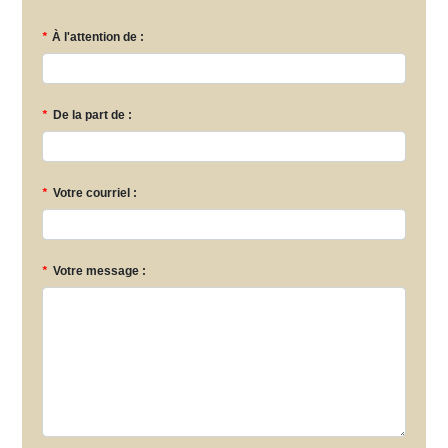
*
À l'attention de :
*
De la part de :
*
Votre courriel :
*
Votre message :