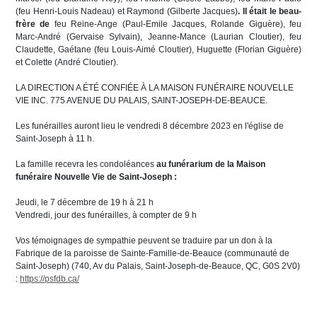
(feu Henri-Louis Nadeau) et Raymond (Gilberte Jacques)
. Il était le beau-
frère de
feu Reine-Ange (Paul-Emile Jacques, Rolande Giguère), feu
Marc-André (Gervaise Sylvain), Jeanne-Mance (Laurian Cloutier), feu
Claudette, Gaétane (feu Louis-Aimé Cloutier), Huguette (Florian Giguère)
et Colette (André Cloutier).
LA DIRECTION A ÉTÉ CONFIÉE À LA MAISON FUNÉRAIRE NOUVELLE
VIE INC. 775 AVENUE DU PALAIS, SAINT-JOSEPH-DE-BEAUCE.
Les funérailles auront lieu le vendredi 8 décembre 2023 en l'église de
Saint-Joseph à 11 h.
La famille recevra les condoléances
au funérarium de la Maison
funéraire Nouvelle Vie de Saint-Joseph
:
Jeudi, le 7 décembre de 19 h à 21 h
Vendredi, jour des funérailles, à compter de 9 h
Vos témoignages de sympathie peuvent se traduire par un don à la
Fabrique de la paroisse de Sainte-Famille-de-Beauce (communauté de
Saint-Joseph) (740, Av du Palais, Saint-Joseph-de-Beauce, QC, G0S 2V0)
:
https://psfdb.ca/