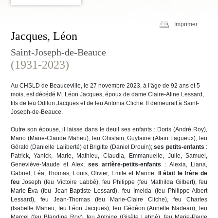
Imprimer
Jacques, Léon
Saint-Joseph-de-Beauce
(1931-2023)
Au CHSLD de Beauceville, le 27 novembre 2023, à l’âge de 92 ans et 5
mois, est décédé M. Léon Jacques, époux de dame Claire-Aline Lessard,
fils de feu Odilon Jacques et de feu Antonia Cliche. Il demeurait à Saint-
Joseph-de-Beauce.
Outre son épouse, il laisse dans le deuil ses enfants : Doris (André Roy),
Mario (Marie-Claude Maheu), feu Ghislain, Guylaine (Alain Lagueux), feu
Gérald (Danielle Laliberté) et Brigitte (Daniel Drouin);
ses petits-enfants
:
Patrick, Yanick, Marie, Mathieu, Claudia, Emmanuelle, Julie, Samuel,
Geneviève-Maude et Alex;
ses arrière-petits-enfants
: Alexia, Liana,
Gabriel, Léa, Thomas, Louis, Olivier, Emile et Marine.
Il était le frère de
feu
Joseph (feu Victoire Labbé), feu Philippe (feu Mathilda Gilbert), feu
Marie-Éva (feu Jean-Baptiste Lessard), feu Imelda (feu Philippe-Albert
Lessard), feu Jean-Thomas (feu Marie-Claire Cliche), feu Charles
(Isabelle Maheu, feu Léon Jacques), feu Gédéon (Annette Nadeau), feu
Marcel (feu Blandine Roy), feu Antoine (Gisèle Labbé), feu Marie-Paule