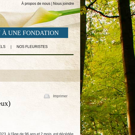
À propos de nous
|
Nous joindre
 À UNE FONDATION
ELS
|
NOS FLEURISTES
Imprimer
eux)
2023, à l'âge de 96 ans et 2 mois, est décédée