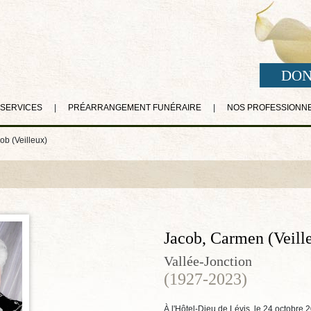
DON
 SERVICES
|
PRÉARRANGEMENT FUNÉRAIRE
|
NOS PROFESSIONN
b (Veilleux)
Jacob, Carmen (Veill
Vallée-Jonction
(1927-2023)
À l'Hôtel-Dieu de Lévis, le 24 octobre 