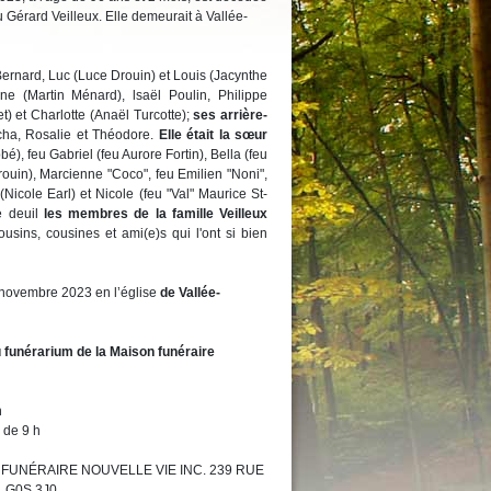
érard Veilleux. Elle demeurait à Vallée-
Bernard, Luc (Luce Drouin) et Louis (Jacynthe
e (Martin Ménard), lsaël Poulin, Philippe
) et Charlotte (Anaël Turcotte);
ses arrière-
acha, Rosalie et Théodore.
Elle était la sœur
é), feu Gabriel (feu Aurore Fortin), Bella (feu
ouin), Marcienne "Coco", feu Emilien "Noni",
icole Earl) et Nicole (feu "Val" Maurice St-
e deuil
les membres de la famille Veilleux
usins, cousines et ami(e)s qui l'ont si bien
4 novembre 2023 en l’église
de Vallée-
 funérarium de la Maison funéraire
h
 de 9 h
ISON FUNÉRAIRE NOUVELLE VIE INC. 239 RUE
 G0S 3J0