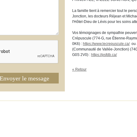
La famille tient à remercier tout le pe
Jonction, les docteurs Réjean et Michae
l'Hôtel-Dieu de Lévis pour les soins att
Vos témoignages de sympathie peuvent 
Crépuscule (774-G, rue Étienne-Raym
0K6) :
https://www.lecrepuscule.ca/
ou à
(Communauté de Vallée-Jonction) (740
G0S 2V0) :
https://psfdb.ca/
« Retour
Envoyer le message