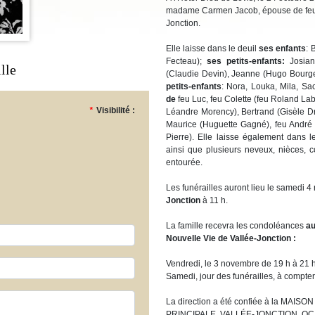
madame Carmen Jacob, épouse de feu G
Jonction.
Elle laisse dans le deuil
ses enfants
: 
Fecteau);
ses petits-enfants:
Josiann
lle
(Claudie Devin), Jeanne (Hugo Bourget
petits-enfants
: Nora, Louka, Mila, S
de
feu Luc, feu Colette (feu Roland Labb
*
Visibilité :
Léandre Morency), Bertrand (Gisèle Dr
Maurice (Huguette Gagné), feu André (N
Pierre). Elle laisse également dans l
ainsi que plusieurs neveux, nièces, co
entourée.
Les funérailles auront lieu le samedi 
Jonction
à 11 h.
La famille recevra les condoléances
au
Nouvelle Vie de Vallée-Jonction
:
Vendredi, le 3 novembre de 19 h à 21 
Samedi, jour des funérailles, à compter
La direction a été confiée à la MA
PRINCIPALE, VALLÉE-JONCTION, QC,