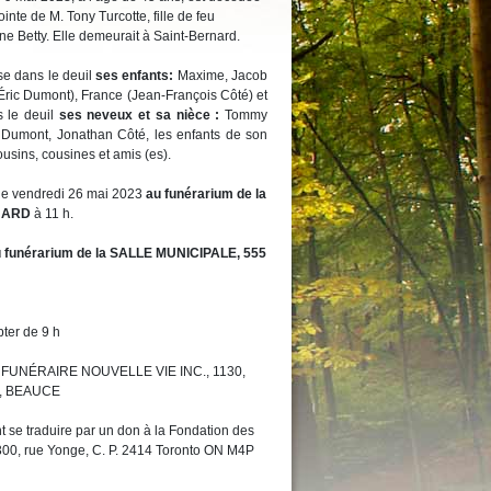
te de M. Tony Turcotte, fille de feu
 Betty. Elle demeurait à Saint-Bernard.
sse dans le deuil
ses enfants:
Maxime, Jacob
(Éric Dumont), France (Jean-François Côté) et
s le deuil
ses neveux et sa nièce :
Tommy
 Dumont, Jonathan Côté, les enfants de son
ousins, cousines et amis (es).
 le vendredi 26 mai 2023
au funérarium de la
NARD
à 11 h.
 funérarium de la SALLE MUNICIPALE, 555
pter de 9 h
SON FUNÉRAIRE NOUVELLE VIE INC., 1130,
, BEAUCE
se traduire par un don à la Fondation des
300, rue Yonge, C. P. 2414 Toronto ON M4P