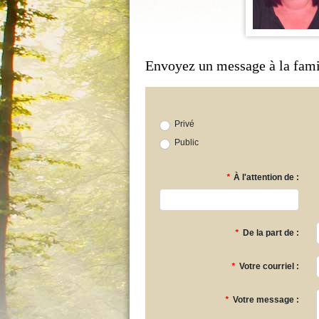
Envoyez un message à la fami
Privé
Public
*
À l'attention de :
*
De la part de :
*
Votre courriel :
*
Votre message :