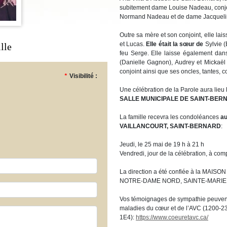
subitement dame Louise Nadeau, conjoin
Normand Nadeau et de dame Jacqueline
Outre sa mère et son conjoint, elle lai
et Lucas.
Elle était la sœur de
Sylvie 
lle
feu Serge. Elle laisse également dan
(Danielle Gagnon), Audrey et Mickaël
conjoint ainsi que ses oncles, tantes, c
*
Visibilité :
Une célébration de la Parole aura lieu
SALLE MUNICIPALE DE SAINT-BER
La famille recevra les condoléances
au
VAILLANCOURT, SAINT-BERNARD
:
Jeudi, le 25 mai de 19 h à 21 h
Vendredi, jour de la célébration, à com
La direction a été confiée à la MAI
NOTRE-DAME NORD, SAINTE-MARIE
Vos témoignages de sympathie peuvent 
maladies du cœur et de l’AVC (1200-2
1E4):
https://www.coeuretavc.ca/