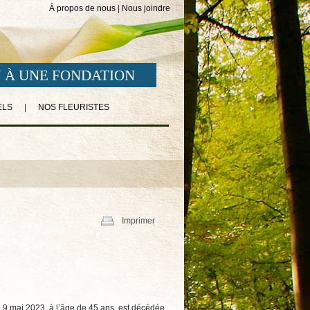
À propos de nous
|
Nous joindre
 À UNE FONDATION
ELS
|
NOS FLEURISTES
Imprimer
le 9 mai 2023, à l’âge de 45 ans, est décédée