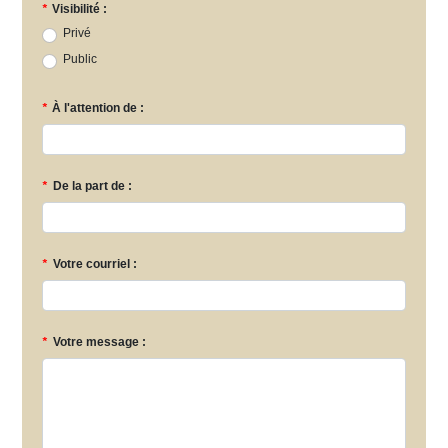
*
Visibilité :
Privé
Public
*
À l'attention de :
*
De la part de :
*
Votre courriel :
*
Votre message :