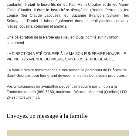
Laplante).
Il était le beau-fils de
feu Paul-Henri Cloutier et de feu Marie-
Claire Cloutier.
Il était le beau-frère d’
Angéline (Renald Perreault), feu
Louise (feu Claude Jacques), feu Suzanne (François Sylvain), feu
Solange et Daniel. Il laisse également dans le deuil plusieurs neveux,
nièces, cousins, cousines et ami(e)s.
Une célébration de la Parole aura lieu en toute intimité sur invitation
seulement.
LA DIRECTION A ÉTÉ CONFIÉE À LA MAISON FUNÉRAIRE NOUVELLE
VIE INC. 775 AVENUE DU PALAIS, SAINT-JOSEPH-DE-BEAUCE.
La famille désire remercier chaleureusement le personnel de l’Hôpital de
Saint-Georges pour leur grand dévouement et les bons soins prodigués.
Vos témoignages de sympathie peuvent se traduire par un don à la
Fondation du rein (880-5160, boulevard Décarie, Montréal (Québec) H3X
2H9) :
https://rein.ca/
Envoyez un message à la famille