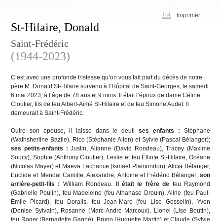
Imprimer
St-Hilaire, Donald
Saint-Frédéric
(1944-2023)
C’est avec une profonde tristesse qu’on vous fait part du décès de notre
père M. Donald St-Hilaire survenu à l’Hôpital de Saint-Georges, le samedi
6 mai 2023, à l’âge de 78 ans et 9 mois. Il était l’époux de dame Céline
Cloutier, fils de feu Albert-Aimé St-Hilaire et de feu Simone Audet. Il
demeurait à Saint-Frédéric.
Outre son épouse, il laisse dans le deuil
ses enfants :
Stéphane
(Wathsherline Bazile), Rico (Stéphanie Allen) et Sylvie (Pascal Bélanger);
ses petits-enfants :
Justin, Alianne (David Rondeau), Tracey (Maxime
Soucy), Sophie (Anthony Cloutier), Leslie et feu Élliote St-Hilaire, Océane
(Nicolas Mayer) et Maëva Lachance (Ismaël Plamondon), Alicia Bélanger,
Euclide et Mendal Camille, Alexandre, Antoine et Frédéric Bélanger;
son
arrière-petit-fils :
William Rondeau.
Il était le frère de
feu Raymond
(Gabrielle Poulin), feu Madeleine (feu Athanase Drouin), Aline (feu Paul-
Émile Picard), feu Doralis, feu Jean-Marc (feu Lise Gosselin), Yvon
(Denise Sylvain), Rosanne (Marc-André Marcoux), Lionel (Lise Boutin),
feu Roger (Bernadette Gagné), Bruno (Huguette Martin) et Claude (Sylvie