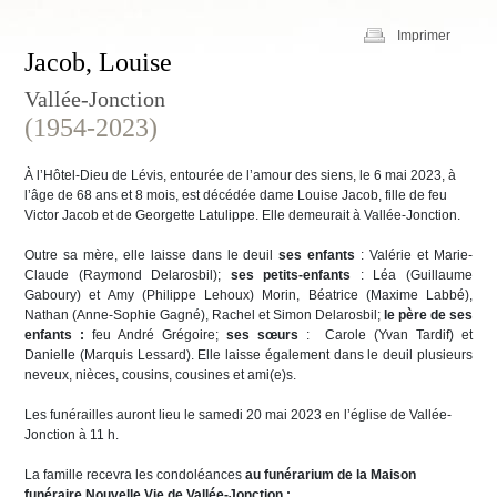
Imprimer
Jacob, Louise
Vallée-Jonction
(1954-2023)
À l’Hôtel-Dieu de Lévis, entourée de l’amour des siens, le 6 mai 2023, à
l’âge de 68 ans et 8 mois, est décédée dame Louise Jacob, fille de feu
Victor Jacob et de Georgette Latulippe. Elle demeurait à Vallée-Jonction.
Outre sa mère, elle laisse dans le deuil
ses enfants
: Valérie et Marie-
Claude (Raymond Delarosbil);
ses petits-enfants
: Léa (Guillaume
Gaboury) et Amy (Philippe Lehoux) Morin, Béatrice (Maxime Labbé),
Nathan (Anne-Sophie Gagné), Rachel et Simon Delarosbil;
le père de ses
enfants :
feu André Grégoire;
ses sœurs
: Carole (Yvan Tardif) et
Danielle (Marquis Lessard). Elle laisse également dans le deuil plusieurs
neveux, nièces, cousins, cousines et ami(e)s.
Les funérailles auront lieu le samedi 20 mai 2023 en l’église de Vallée-
Jonction à 11 h.
La famille recevra les condoléances
au funérarium de la Maison
funéraire Nouvelle Vie de Vallée-Jonction
: