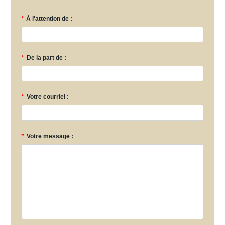
*
À l'attention de :
*
De la part de :
*
Votre courriel :
*
Votre message :