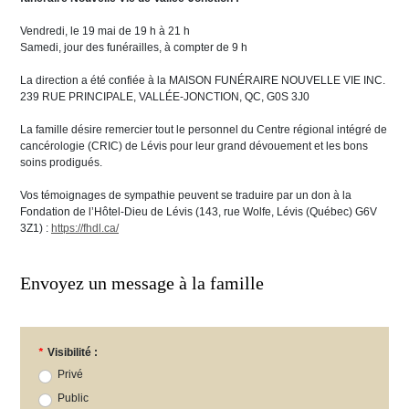
Vendredi, le 19 mai de 19 h à 21 h
Samedi, jour des funérailles, à compter de 9 h
La direction a été confiée à la MAISON FUNÉRAIRE NOUVELLE VIE INC.
239 RUE PRINCIPALE, VALLÉE-JONCTION, QC, G0S 3J0
La famille désire remercier tout le personnel du Centre régional intégré de
cancérologie (CRIC) de Lévis pour leur grand dévouement et les bons
soins prodigués.
Vos témoignages de sympathie peuvent se traduire par un don à la
Fondation de l’Hôtel-Dieu de Lévis (143, rue Wolfe, Lévis (Québec) G6V
3Z1) :
https://fhdl.ca/
Envoyez un message à la famille
*
Visibilité :
Privé
Public