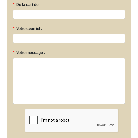
*
De la part de :
*
Votre courriel :
*
Votre message :