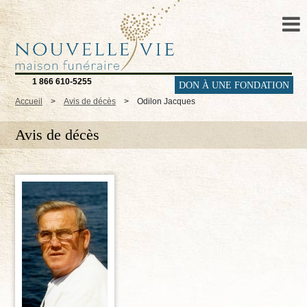
1 866 610-5255
DON À UNE FONDATION
Accueil
>
Avis de décès
>
Odilon Jacques
Avis de décès