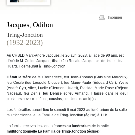
Imprimer
Jacques, Odilon
Tring-Jonction
(1932-2023)
Au CHSLD Marc-André Jacques, le 20 avril 2023, à l’âge de 90 ans, est
décédé M. Odilon Jacques, fils de feu Rosaire Jacques et de feu Lucina
Huard. Il demeurait à Tring-Jonction.
Il était le frère de
feu Bernadette, feu Jean-Thomas (Ghislaine Marcoux),
feu Cécile (feu Léopold Cloutier), feu Marie-Paule (Édouard Cyr), Yvette
(André Cyr), Alice, Lucile (Clermont Huard), Placide, Marie-Rose (Réjean
Nadeau), feu Denis, feu Denise et feu Armand. Il laisse dans le deuil
plusieurs neveux, nièces, cousins, cousines et ami(e)s.
Les funérailles auront lieu le samedi 6 mai 2023 au funérarium de la salle
multifonctionnelle La Familia de Tring-Jonction (église) à 11 h.
La famille recevra les condoléances
au funérarium de la salle
multifonctionnelle La Familia de Tring-Jonction (église)
: