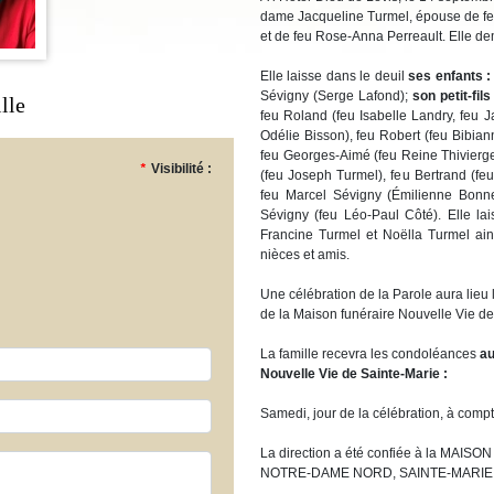
dame Jacqueline Turmel, épouse de feu 
et de feu Rose-Anna Perreault. Elle de
Elle laisse dans le deuil
ses enfants :
Sévigny (Serge Lafond);
son petit-fils
lle
feu Roland (feu Isabelle Landry, feu 
Odélie Bisson), feu Robert (feu Bibian
feu Georges-Aimé (feu Reine Thivierge
*
Visibilité :
(feu Joseph Turmel), feu Bertrand (fe
feu Marcel Sévigny (Émilienne Bonne
Sévigny (feu Léo-Paul Côté). Elle l
Francine Turmel et Noëlla Turmel ain
nièces et amis.
Une célébration de la Parole aura lie
de la Maison funéraire Nouvelle Vie de
La famille recevra les condoléances
au
Nouvelle Vie de Sainte-Marie
:
Samedi, jour de la célébration, à compt
La direction a été confiée à la MAI
NOTRE-DAME NORD, SAINTE-MARIE