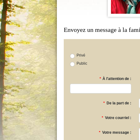
Envoyez un message à la fami
Privé
Public
*
À l'attention de :
*
De la part de :
*
Votre courriel :
*
Votre message :