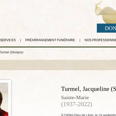
DON
 SERVICES
|
PRÉARRANGEMENT FUNÉRAIRE
|
NOS PROFESSIONN
Turmel (Sévigny)
Turmel, Jacqueline (
Sainte-Marie
(1937-2022)
À l’Hôtel-Dieu de Lévis, le 14 septemb