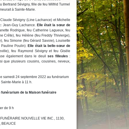
Bertrand Sévigny, fille de feu Wilfrid Turmel
meurait à Sainte-Marie.
Claude Sévigny (Line Lachance) et Michelle
 :
Jean-Guy Lachance.
Elle était la sœur de
Janette Rodrigue, feu Catherine Lagueux, feu
ne Crête), feu Hélène (feu Freddy Thivierge),
), feu Simone (feu Gérard Savoie), Louisette
u Pauline Poulin).
Elle était la belle-
sœur de
ville), feu Raymond Sévigny et feu Gisèle
aisse également dans le deuil
ses filleules
:
si que plusieurs cousins, cousines, neveux,
u le samedi 24 septembre 2022 au funérarium
 Sainte-Marie à 11 h.
 funérarium de la Maison funéraire
er de 9 h
SON FUNÉRAIRE NOUVELLE VIE INC., 1130,
, BEAUCE