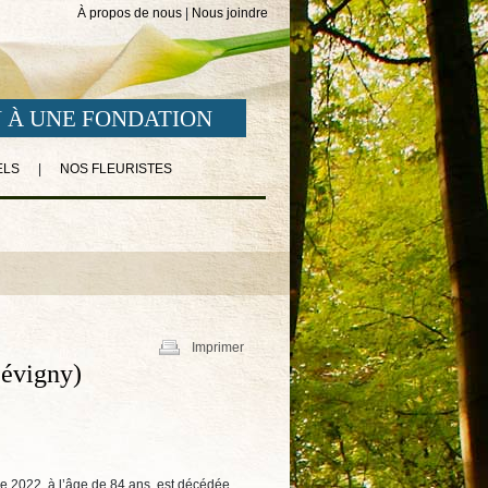
À propos de nous
|
Nous joindre
 À UNE FONDATION
ELS
|
NOS FLEURISTES
Imprimer
Sévigny)
re 2022, à l’âge de 84 ans, est décédée