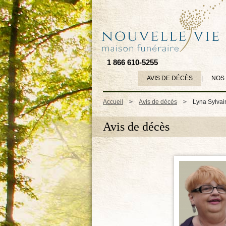
1 866 610-5255
AVIS DE DÉCÈS
|
NOS
Accueil
>
Avis de décès
>
Lyna Sylvai
Avis de décès