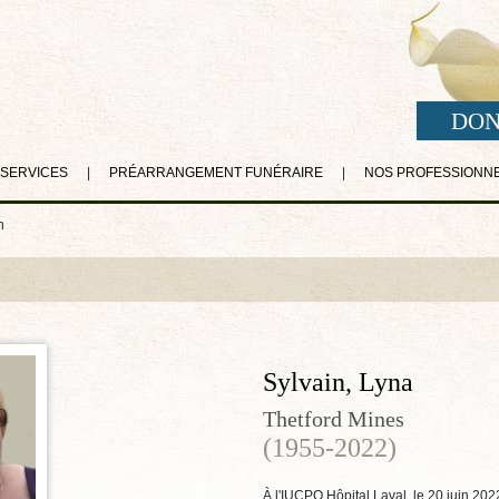
DON
 SERVICES
|
PRÉARRANGEMENT FUNÉRAIRE
|
NOS PROFESSIONN
n
Sylvain, Lyna
Thetford Mines
(1955-2022)
À l'IUCPQ Hôpital Laval, le 20 juin 20