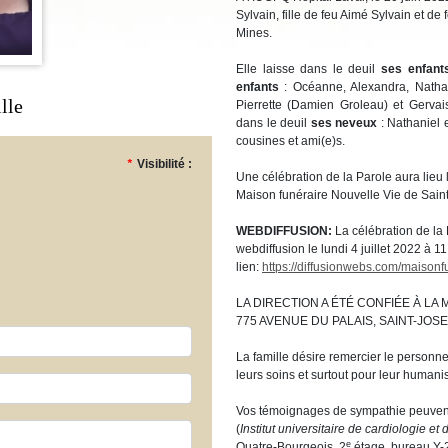
Sylvain, fille de feu Aimé Sylvain et d
Mines.
Elle laisse dans le deuil
ses enfant
enfants
: Océanne, Alexandra, Nath
lle
Pierrette (Damien Groleau) et Gervais
dans le deuil
ses neveux
: Nathaniel 
cousines et ami(e)s.
*
Visibilité :
Une célébration de la Parole aura lieu l
Maison funéraire Nouvelle Vie de Sai
WEBDIFFUSION:
La célébration de la 
webdiffusion le lundi 4 juillet 2022 à 11
lien:
https://diffusionwebs.com/maisonf
LA DIRECTION A ÉTÉ CONFIÉE À LA
775 AVENUE DU PALAIS, SAINT-JOS
La famille désire remercier le personn
leurs soins et surtout pour leur humani
Vos témoignages de sympathie peuvent
(
Institut universitaire de cardiologie 
e
Quatre-Bourgeois, 2
étage, bureau Y