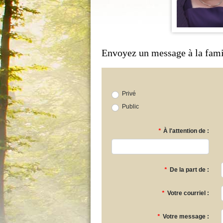
Envoyez un message à la fami
Privé
Public
*
À l'attention de :
*
De la part de :
*
Votre courriel :
*
Votre message :