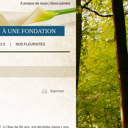
À propos de nous
|
Nous joindre
 À UNE FONDATION
ELS
|
NOS FLEURISTES
Imprimer
22, à l’âge de 66 ans, est décédée dame Lyna