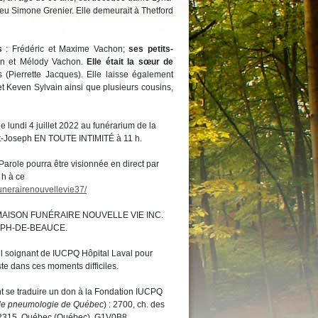
e feu Simone Grenier. Elle demeurait à Thetford
s
: Frédéric et Maxime Vachon;
ses petits-
an et Mélody Vachon.
Elle était la sœur de
 (Pierrette Jacques). Elle laisse également
et Keven Sylvain ainsi que plusieurs cousins,
e lundi 4 juillet 2022 au funérarium de la
nt-Joseph EN TOUTE INTIMITÉ à 11 h.
Parole pourra être visionnée en direct par
 h à ce
unerairenouvellevie37/
 MAISON FUNÉRAIRE NOUVELLE VIE INC.
EPH-DE-BEAUCE.
el soignant de IUCPQ Hôpital Laval pour
ste dans ces moments difficiles.
 se traduire un don à la Fondation IUCPQ
et de pneumologie de Québec
) : 2700, ch. des
-2315, Québec (Québec), G1V0B8