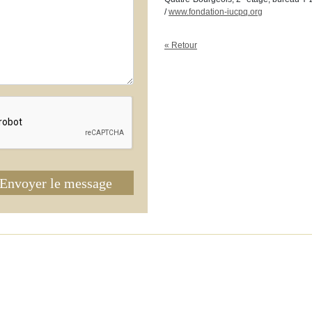
/
www.fondation-iucpq.org
« Retour
Envoyer le message