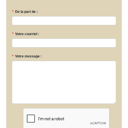
*
De la part de :
*
Votre courriel :
*
Votre message :