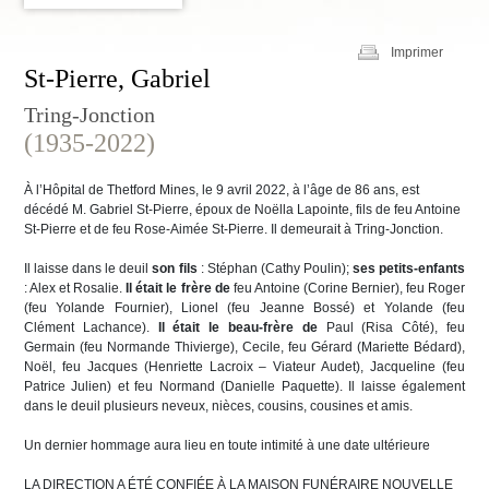
Imprimer
St-Pierre, Gabriel
Tring-Jonction
(1935-2022)
À l’Hôpital de Thetford Mines, le 9 avril 2022, à l’âge de 86 ans, est
décédé M. Gabriel St-Pierre, époux de Noëlla Lapointe, fils de feu Antoine
St-Pierre et de feu Rose-Aimée St-Pierre. Il demeurait à Tring-Jonction.
Il laisse dans le deuil
son fils
: Stéphan (Cathy Poulin);
ses petits-enfants
: Alex et Rosalie.
Il était le frère de
feu Antoine (Corine Bernier), feu Roger
(feu Yolande Fournier), Lionel (feu Jeanne Bossé) et Yolande (feu
Clément Lachance).
Il était le beau-frère de
Paul (Risa Côté), feu
Germain (feu Normande Thivierge), Cecile, feu Gérard (Mariette Bédard),
Noël, feu Jacques (Henriette Lacroix – Viateur Audet), Jacqueline (feu
Patrice Julien) et feu Normand (Danielle Paquette). Il laisse également
dans le deuil plusieurs neveux, nièces, cousins, cousines et amis.
Un dernier hommage aura lieu en toute intimité à une date ultérieure
LA DIRECTION A ÉTÉ CONFIÉE À LA MAISON FUNÉRAIRE NOUVELLE