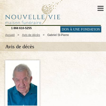
1 866 610-5255
DON À UNE FONDATION
Accueil
>
Avis de décès
>
Gabriel St-Pierre
Avis de décès