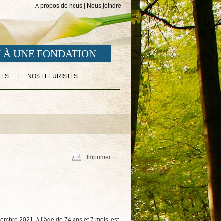
À propos de nous
|
Nous joindre
 À UNE FONDATION
ELS
|
NOS FLEURISTES
Imprimer
vembre 2021, à l’âge de 74 ans et 7 mois, est