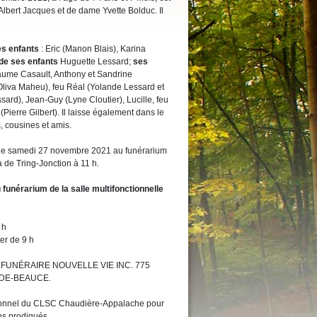
Albert Jacques et de dame Yvette Bolduc. Il
es enfants
: Eric (Manon Blais), Karina
de ses enfants
Huguette Lessard;
ses
aume Casault, Anthony et Sandrine
Oliva Maheu), feu Réal (Yolande Lessard et
sard), Jean-Guy (Lyne Cloutier), Lucille, feu
(Pierre Gilbert). Il laisse également dans le
, cousines et amis.
u le samedi 27 novembre 2021 au funérarium
a de Tring-Jonction à 11 h.
 funérarium de la salle multifonctionnelle
 à 21 h
er de 9 h
SON FUNÉRAIRE NOUVELLE VIE INC. 775
-DE-BEAUCE.
ersonnel du CLSC Chaudière-Appalache pour
ns prodigués.