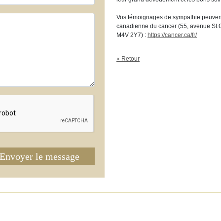
Vos témoignages de sympathie peuvent 
canadienne du cancer (55, avenue St.Cl
M4V 2Y7) :
https://cancer.ca/fr/
« Retour
Envoyer le message