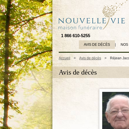
1 866 610-5255
AVIS DE DÉCÈS
|
NOS
Accueil
>
Avis de décès
>
Réjean Jac
Avis de décès