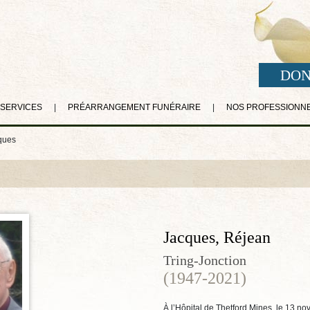
DON
 SERVICES
|
PRÉARRANGEMENT FUNÉRAIRE
|
NOS PROFESSIONN
ques
Jacques, Réjean
Tring-Jonction
(1947-2021)
À l’Hôpital de Thetford Mines, le 13 no