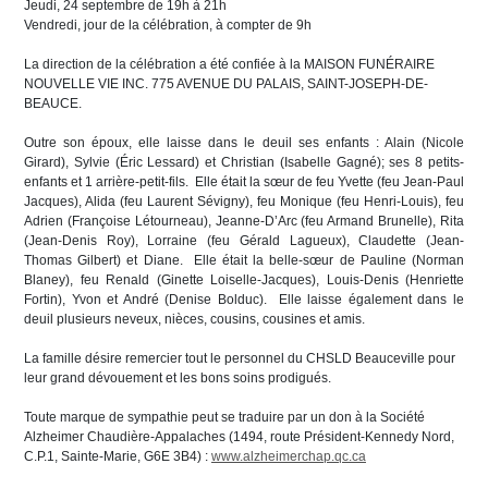
Jeudi, 24 septembre de 19h à 21h
Vendredi, jour de la célébration, à compter de 9h
La direction de la célébration a été confiée à la MAISON FUNÉRAIRE
NOUVELLE VIE INC. 775 AVENUE DU PALAIS, SAINT-JOSEPH-DE-
BEAUCE.
Outre son époux, elle laisse dans le deuil ses enfants : Alain (Nicole
Girard), Sylvie (Éric Lessard) et Christian (Isabelle Gagné); ses 8 petits-
enfants et 1 arrière-petit-fils. Elle était la sœur de feu Yvette (feu Jean-Paul
Jacques), Alida (feu Laurent Sévigny), feu Monique (feu Henri-Louis), feu
Adrien (Françoise Létourneau), Jeanne-D’Arc (feu Armand Brunelle), Rita
(Jean-Denis Roy), Lorraine (feu Gérald Lagueux), Claudette (Jean-
Thomas Gilbert) et Diane. Elle était la belle-sœur de Pauline (Norman
Blaney), feu Renald (Ginette Loiselle-Jacques), Louis-Denis (Henriette
Fortin), Yvon et André (Denise Bolduc). Elle laisse également dans le
deuil plusieurs neveux, nièces, cousins, cousines et amis.
La famille désire remercier tout le personnel du CHSLD Beauceville pour
leur grand dévouement et les bons soins prodigués.
Toute marque de sympathie peut se traduire par un don à la Société
Alzheimer Chaudière-Appalaches (1494, route Président-Kennedy Nord,
C.P.1, Sainte-Marie, G6E 3B4) :
www.alzheimerchap.qc.ca