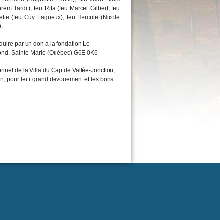
em Tardif), feu Rita (feu Marcel Gilbert, feu
uette (feu Guy Lagueux), feu Hercule (Nicole
).
uire par un don à la fondation Le
ond, Sainte-Marie (Québec) G6E 0K6
sonnel de la Villa du Cap de Vallée-Jonction;
n, pour leur grand dévouement et les bons