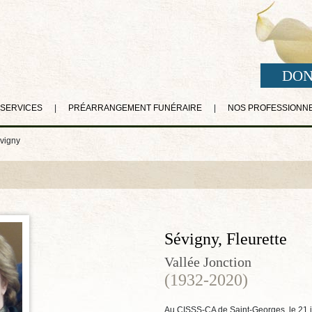
DON
 SERVICES
|
PRÉARRANGEMENT FUNÉRAIRE
|
NOS PROFESSIONN
évigny
Sévigny, Fleurette
Vallée Jonction
(1932-2020)
Au CISSS-CA de Saint-Georges, le 21 ju