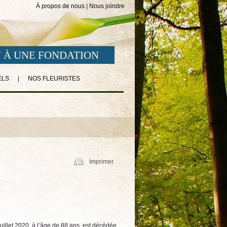
À propos de nous
|
Nous joindre
 À UNE FONDATION
ELS
|
NOS FLEURISTES
Imprimer
illet 2020, à l’âge de 88 ans, est décédée