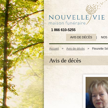
1 866 610-5255
AVIS DE DÉCÈS
|
NOS
Accueil
>
Avis de décès
>
Fleurette S
Avis de décès