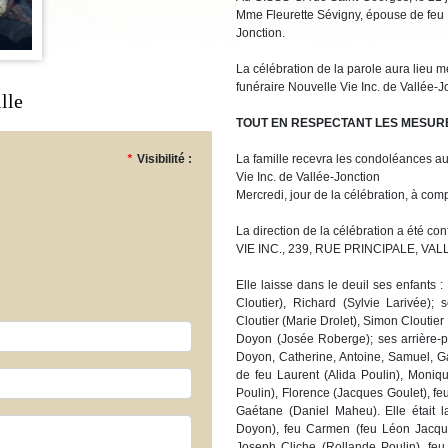
Mme Fleurette Sévigny, épouse de feu L
Jonction.
La célébration de la parole aura lieu me
funéraire Nouvelle Vie Inc. de Vallée-Jo
lle
TOUT EN RESPECTANT LES MESURE
La famille recevra les condoléances a
*
Visibilité :
Vie Inc. de Vallée-Jonction
Mercredi, jour de la célébration, à com
La direction de la célébration a ét
VIE INC., 239, RUE PRINCIPALE, VA
Elle laisse dans le deuil ses enfants 
Cloutier), Richard (Sylvie Larivée); s
Cloutier (Marie Drolet), Simon Clouti
Doyon (Josée Roberge); ses arrière-pe
Doyon, Catherine, Antoine, Samuel, Gab
de feu Laurent (Alida Poulin), Moniq
Poulin), Florence (Jacques Goulet), fe
Gaétane (Daniel Maheu). Elle était 
Doyon), feu Carmen (feu Léon Jacque
Joseph Cliche (Rollande Poulin), feu