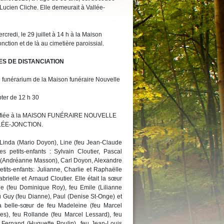
ucien Cliche. Elle demeurait à Vallée-
rcredi, le 29 juillet à 14 h à la Maison
nction et de là au cimetière paroissial.
S DE DISTANCIATION
u funérarium de la Maison funéraire Nouvelle
pter de 12 h 30
é confiée à la MAISON FUNÉRAIRE NOUVELLE
LLÉE-JONCTION.
: Linda (Mario Doyon), Line (feu Jean-Claude
es petits-enfants : Sylvain Cloutier, Pascal
er (Andréanne Masson), Carl Doyon, Alexandre
tits-enfants: Julianne, Charlie et Raphaëlle
rielle et Arnaud Cloutier. Elle était la sœur
ue (feu Dominique Roy), feu Emile (Lilianne
u Guy (feu Dianne), Paul (Denise St-Onge) et
la belle-sœur de feu Madeleine (feu Marcel
s), feu Rollande (feu Marcel Lessard), feu
 Fernand (Huguette Poulin), feu Jean-Louis