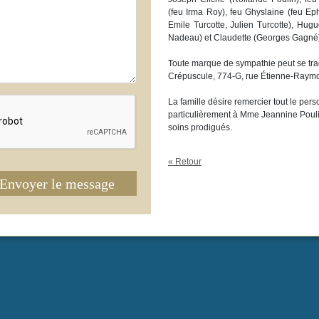
(feu Irma Roy), feu Ghyslaine (feu Ephr
Emile Turcotte, Julien Turcotte), Hug
Nadeau) et Claudette (Georges Gagné
Toute marque de sympathie peut se trad
Crépuscule, 774-G, rue Étienne-Raym
La famille désire remercier tout le per
particulièrement à Mme Jeannine Pouli
soins prodigués.
« Retour
Envoyer le message