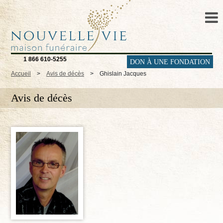
1 866 610-5255
DON À UNE FONDATION
Accueil
>
Avis de décès
>
Ghislain Jacques
Avis de décès