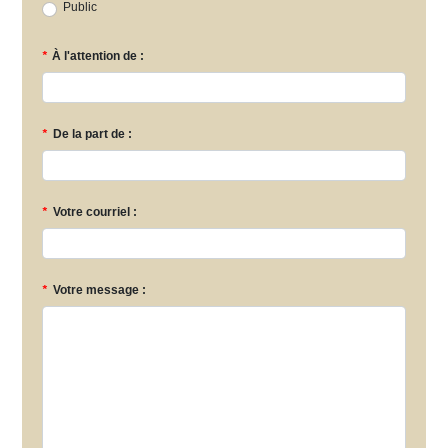
Public
*
À l'attention de :
*
De la part de :
*
Votre courriel :
*
Votre message :