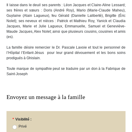
Il laisse dans le deuil ses parents : Léon Jacques et Claire-Aline Lessard;
ses frères et sœurs : Doris (André Roy), Mario (Marie-Claude Maheu),
Guylaine (Alain Lagueux), feu Gérald (Danielle Laliberté), Brigitte (Éric
Nolet); ses neveux et nièces : Patrick et Mathieu Roy, Yanick et Claudia
Jacques, Marie et Julie Lagueux, Emmanuelle, Samuel et Geneviève-
Maude Jacques, Alex Nolet; ainsi que plusieurs cousins, cousines et amis
(es).
La famille désire remercier le Dr. Pascale Lavoie et tout le personnel de
l’Hôpital l’Enfant-Jésus pour leur grand dévouement et les bons soins
prodigués à Ghislain.
Toute marque de sympathie peut se traduire par un don à la Fabrique de
Saint-Joseph
Envoyez un message à la famille
*
Visibilité :
Privé