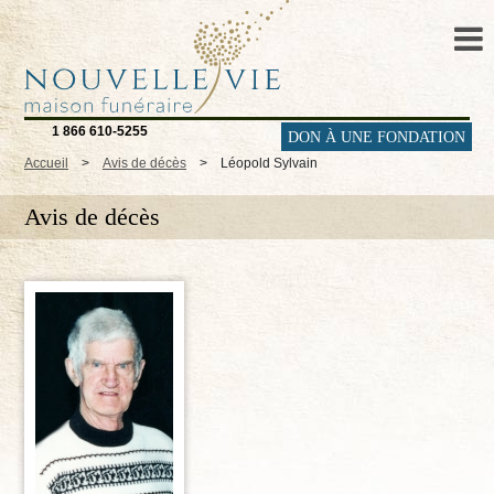
1 866 610-5255
DON À UNE FONDATION
Accueil
>
Avis de décès
>
Léopold Sylvain
Avis de décès