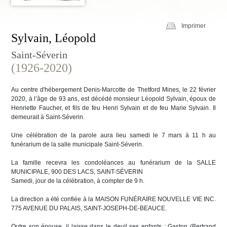
Imprimer
Sylvain, Léopold
Saint-Séverin
(1926-2020)
Au centre d'hébergement Denis-Marcotte de Thetford Mines, le 22 février
2020, à l’âge de 93 ans, est décédé monsieur Léopold Sylvain, époux de
Henriette Faucher, et fils de feu Henri Sylvain et de feu Marie Sylvain. Il
demeurait à Saint-Séverin.
Une célébration de la parole aura lieu samedi le 7 mars à 11 h au
funérarium de la salle municipale Saint-Séverin.
La famille recevra les condoléances au funérarium de la SALLE
MUNICIPALE, 900 DES LACS, SAINT-SÉVERIN
Samedi, jour de la célébration, à compter de 9 h.
La direction a été confiée à la MAISON FUNÉRAIRE NOUVELLE VIE INC.
775 AVENUE DU PALAIS, SAINT-JOSEPH-DE-BEAUCE.
Outre son épouse, il laisse dans le deuil ses enfants : Gaston (Bertrand