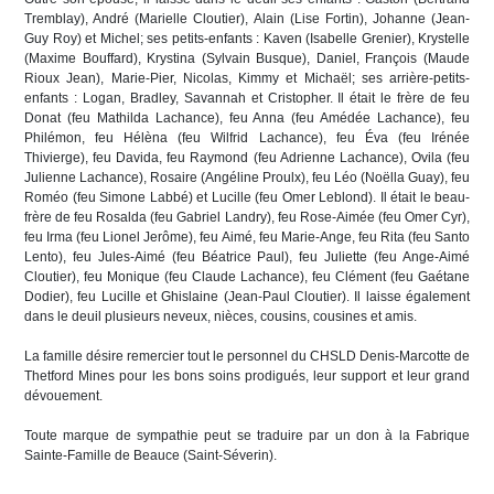
Tremblay), André (Marielle Cloutier), Alain (Lise Fortin), Johanne (Jean-
Guy Roy) et Michel; ses petits-enfants : Kaven (Isabelle Grenier), Krystelle
(Maxime Bouffard), Krystina (Sylvain Busque), Daniel, François (Maude
Rioux Jean), Marie-Pier, Nicolas, Kimmy et Michaël; ses arrière-petits-
enfants : Logan, Bradley, Savannah et Cristopher. Il était le frère de feu
Donat (feu Mathilda Lachance), feu Anna (feu Amédée Lachance), feu
Philémon, feu Hélèna (feu Wilfrid Lachance), feu Éva (feu Irénée
Thivierge), feu Davida, feu Raymond (feu Adrienne Lachance), Ovila (feu
Julienne Lachance), Rosaire (Angéline Proulx), feu Léo (Noëlla Guay), feu
Roméo (feu Simone Labbé) et Lucille (feu Omer Leblond). Il était le beau-
frère de feu Rosalda (feu Gabriel Landry), feu Rose-Aimée (feu Omer Cyr),
feu Irma (feu Lionel Jerôme), feu Aimé, feu Marie-Ange, feu Rita (feu Santo
Lento), feu Jules-Aimé (feu Béatrice Paul), feu Juliette (feu Ange-Aimé
Cloutier), feu Monique (feu Claude Lachance), feu Clément (feu Gaétane
Dodier), feu Lucille et Ghislaine (Jean-Paul Cloutier). Il laisse également
dans le deuil plusieurs neveux, nièces, cousins, cousines et amis.
La famille désire remercier tout le personnel du CHSLD Denis-Marcotte de
Thetford Mines pour les bons soins prodigués, leur support et leur grand
dévouement.
Toute marque de sympathie peut se traduire par un don à la Fabrique
Sainte-Famille de Beauce (Saint-Séverin).