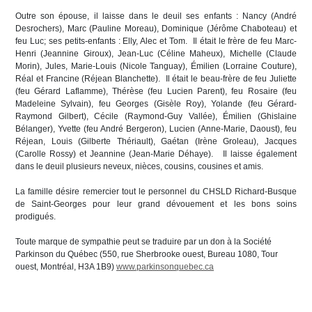
Outre son épouse, il laisse dans le deuil ses enfants : Nancy (André
Desrochers), Marc (Pauline Moreau), Dominique (Jérôme Chaboteau) et
feu Luc; ses petits-enfants : Elly, Alec et Tom. Il était le frère de feu Marc-
Henri (Jeannine Giroux), Jean-Luc (Céline Maheux), Michelle (Claude
Morin), Jules, Marie-Louis (Nicole Tanguay), Émilien (Lorraine Couture),
Réal et Francine (Réjean Blanchette). Il était le beau-frère de feu Juliette
(feu Gérard Laflamme), Thérèse (feu Lucien Parent), feu Rosaire (feu
Madeleine Sylvain), feu Georges (Gisèle Roy), Yolande (feu Gérard-
Raymond Gilbert), Cécile (Raymond-Guy Vallée), Émilien (Ghislaine
Bélanger), Yvette (feu André Bergeron), Lucien (Anne-Marie, Daoust), feu
Réjean, Louis (Gilberte Thériault), Gaétan (Irène Groleau), Jacques
(Carolle Rossy) et Jeannine (Jean-Marie Déhaye). Il laisse également
dans le deuil plusieurs neveux, nièces, cousins, cousines et amis.
La famille désire remercier tout le personnel du CHSLD Richard-Busque
de Saint-Georges pour leur grand dévouement et les bons soins
prodigués.
Toute marque de sympathie peut se traduire par un don à la Société
Parkinson du Québec (550, rue Sherbrooke ouest, Bureau 1080, Tour
ouest, Montréal, H3A 1B9)
www.parkinsonquebec.ca