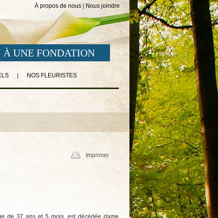
À propos de nous
|
Nous joindre
 À UNE FONDATION
ELS
|
NOS FLEURISTES
Imprimer
’âge de 37 ans et 5 mois, est décédée dame