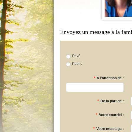
Envoyez un message à la fami
Privé
Public
*
À l'attention de :
*
De la part de :
*
Votre courriel :
*
Votre message :