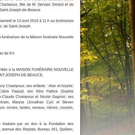
Champoux, fille de M. Gervais Simard et de
 Saint-Joseph-de-Beauce.
 samedi le 13 avril 2019 à 11 h au funérarium
c. de Saint-Joseph.
u funérarium de la Maison funéraire Nouvelle
er de 9 h
té confiée à la MAISON FUNÉRAIRE NOUVELLE
AINT-JOSEPH-DE-BEAUCE.
rry Champoux; ses enfants : Alan et Aryelle;
laire Paquet; son frère Patrice (Sophie
ean-Claude Champoux et Nicole Gagnon; ses
ylvain, Maryse (Jonathan Cyr) et Steven
urs oncles, tantes, neveux, nièces, cousins,
 traduire par un don à la Fondation des
 avenue des Replats, Bureau 261, Québec,