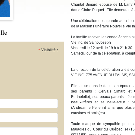
Chantal Simard, épouse de M. Larry 
dame Claire Paquet. Elle demeurait à
Une célébration de la parole aura lieu
de la Maison Funéraire Nouvelle Vie In
lle
La famille recevra les condoléances a
Vie Inc. de Saint-Joseph
Vendredi le 12 avril de 19 h à 21 h 30
*
Visibilité :
Samedi, jour de la célébration, à compt
La direction de la célébration a é
VIE INC. 775 AVENUE DU PALAIS, S
Elle laisse dans le deuil son époux La
ses parents : Gervais Simard et C
Berthelette); ses beaux-parents : J
beaux-frères et sa belle-sœur : S
(Andréanne Pellerin) ainsi que plusie
cousines et amis(es).
Toute marque de sympathie peut se
Maladies du Cœur du Québec (4715,
G2J 1B8) :
www.coeuretavc.ca