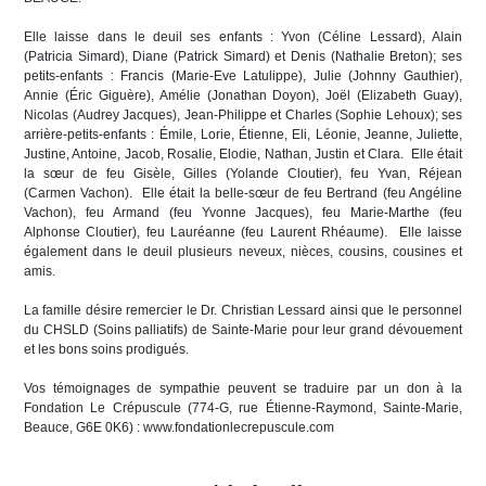
Elle laisse dans le deuil ses enfants : Yvon (Céline Lessard), Alain
(Patricia Simard), Diane (Patrick Simard) et Denis (Nathalie Breton); ses
petits-enfants : Francis (Marie-Eve Latulippe), Julie (Johnny Gauthier),
Annie (Éric Giguère), Amélie (Jonathan Doyon), Joël (Elizabeth Guay),
Nicolas (Audrey Jacques), Jean-Philippe et Charles (Sophie Lehoux); ses
arrière-petits-enfants : Émile, Lorie, Étienne, Eli, Léonie, Jeanne, Juliette,
Justine, Antoine, Jacob, Rosalie, Elodie, Nathan, Justin et Clara. Elle était
la sœur de feu Gisèle, Gilles (Yolande Cloutier), feu Yvan, Réjean
(Carmen Vachon). Elle était la belle-sœur de feu Bertrand (feu Angéline
Vachon), feu Armand (feu Yvonne Jacques), feu Marie-Marthe (feu
Alphonse Cloutier), feu Lauréanne (feu Laurent Rhéaume). Elle laisse
également dans le deuil plusieurs neveux, nièces, cousins, cousines et
amis.
La famille désire remercier le Dr. Christian Lessard ainsi que le personnel
du CHSLD (Soins palliatifs) de Sainte-Marie pour leur grand dévouement
et les bons soins prodigués.
Vos témoignages de sympathie peuvent se traduire par un don à la
Fondation Le Crépuscule (774-G, rue Étienne-Raymond, Sainte-Marie,
Beauce, G6E 0K6) : www.fondationlecrepuscule.com