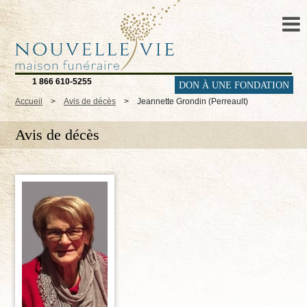
1 866 610-5255
DON À UNE FONDATION
Accueil
>
Avis de décès
>
Jeannette Grondin (Perreault)
Avis de décès