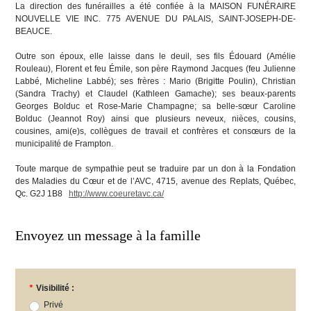
La direction des funérailles a été confiée à la MAISON FUNÉRAIRE
NOUVELLE VIE INC. 775 AVENUE DU PALAIS, SAINT-JOSEPH-DE-
BEAUCE.
Outre son époux, elle laisse dans le deuil, ses fils Édouard (Amélie
Rouleau), Florent et feu Émile, son père Raymond Jacques (feu Julienne
Labbé, Micheline Labbé); ses frères : Mario (Brigitte Poulin), Christian
(Sandra Trachy) et Claudel (Kathleen Gamache); ses beaux-parents
Georges Bolduc et Rose-Marie Champagne; sa belle-sœur Caroline
Bolduc (Jeannot Roy) ainsi que plusieurs neveux, nièces, cousins,
cousines, ami(e)s, collègues de travail et confrères et consœurs de la
municipalité de Frampton.
Toute marque de sympathie peut se traduire par un don à la Fondation
des Maladies du Cœur et de l’AVC, 4715, avenue des Replats, Québec,
Qc. G2J 1B8
http://www.coeuretavc.ca/
Envoyez un message à la famille
*
Visibilité :
Privé