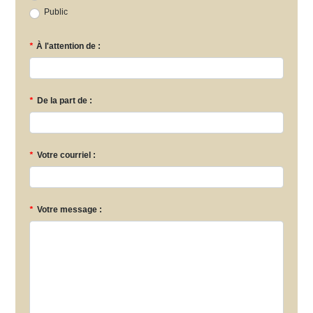
Public
*
À l'attention de :
*
De la part de :
*
Votre courriel :
*
Votre message :