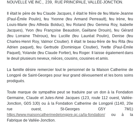
NOUVELLE VIE INC., 239, RUE PRINCIPALE, VALLÉE-JONCTION.
Il était le père de feu Claude Jacques, il était le frère de feu Marie-Jeanne
(Paul-Émile Poulin), feu Yvonne (feu Armand Perreault), feu Irène, feu
Louis-Marie (feu Alfreda Bolduc), feu Roland (feu Gemma Roy, Isabelle
Jacques), Yvon (feu Françoise Beaudoin, Gaétane Drouin), feu Gérard
(feu Lorraine Théroux), feu Lucille (feu Lauréat Poulin), Denise (feu
Charles-Henri Roy, Valmor Cloutier). Il était le beau-frère de feu Rita (feu
Adrien paquet), feu Gertrude (Dominique Cloutier), Yvette (Paul-Émile
Paquet), Yolande (feu Claude Fortier), feu Roger. Il laisse également dans
le deuil plusieurs neveux, nièces, cousins, cousines et amis.
La famille désire remercier tout le personnel de la Maison Catherine de
Longpré de Saint-Georges pour leur grand dévouement et les bons soins
prodigués.
Toute marque de sympathie peut se traduire par un don à la Fondation
Germaine, Claude et Jules-Aimé Jacques (123, route 112 ouest, Vallée-
Jonction, G0S 3J0) ou à la Fondation Catherine de Longpré (1140, 20e
rue ouest, St-Georges G5Y 7M1)
https://www.maisoncatherinedelongpre.qc.ca/la-fondation/
ou à la
Fabrique de Vallée-Jonction.