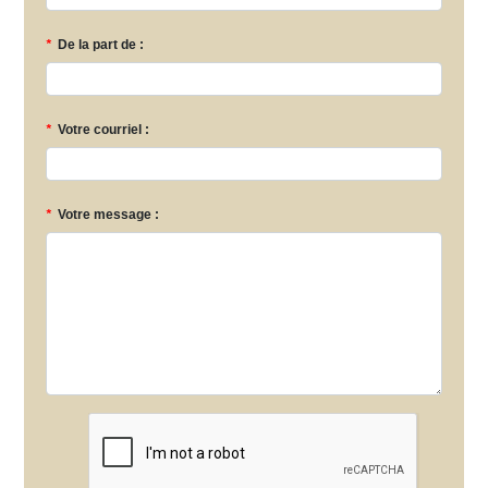
*
De la part de :
*
Votre courriel :
*
Votre message :