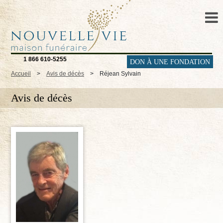
1 866 610-5255
DON À UNE FONDATION
Accueil
>
Avis de décès
>
Réjean Sylvain
Avis de décès