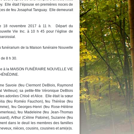
. Elle était l’épouse en premières noces de
ces de feu Josaphat Tanguay. Elle demeurait
i le 18 novembre 2017 à 11 h. Départ du
uvelle Vie Inc. à 10 h 45 pour l’église de
aroissial.
u funérarium de la Maison funéraire Nouvelle
 de 8 h 30.
confiée à la MAISON FUNÉRAIRE NOUVELLE VIE
-HÉNÉDINE.
rraine Savoie (feu Clermont DeBlois, Raymond
l Veilleux); sa petite-fille Véronique DeBlois
lles adorées Chloé et Alice. Elle était la sœur
élia (feu Roméo Fauchon), feu Thérèse (feu
amme), feu Georges-Henri (feu Rose-Hélène
 Pomerleau), feu Madeleine (feu Jean-Thomas
sard), Arthur (Céline Patoine), Suzanne (feu
ment dans le deuil les membres des familles
neveux, nièces, cousins, cousines et ami(e)s.