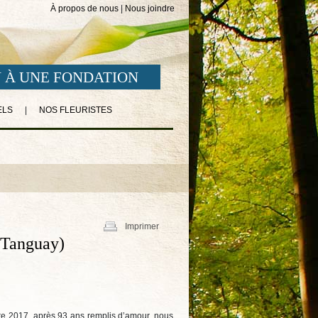
À propos de nous
|
Nous joindre
 À UNE FONDATION
ELS
|
NOS FLEURISTES
Imprimer
-Tanguay)
re 2017, après 93 ans remplis d’amour, nous