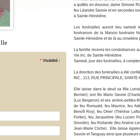
a quittés en douceur, dame Simone Roy
feu Léandre Savoie et en secondes no
à Sainte-Hénédine.
Les funérailles auront lieu samed
funérarium de la Maison funéraire No
Sainte-Hénédine et de là au cimetière p
lle
La famille recevra les condoléances a
Vie Inc. de Sainte-Hénédine
*
Visibilité :
Samedi, jour des funérailles, à compter
La direction des funérailles a été 
INC., 113, RUE PRINCIPALE, SAINTE
Elle laisse dans le deuil sa fille Lo
Bernier); son fils Mario Savoie (Chanta
(Luc Bergeron) et ses arrière-petites-fi
de feu Romuald, feu Maurice, feu Ad
Benoît Roy), feu Omer (Thérèse Lafl
Fortier), feu Jacqueline (feu Lucien
Grondin), feu Rollande (feu Arsène Les
Jean-Marie Cliche). Elle laisse égale
Savoie et Tanguay ainsi que plusieurs 