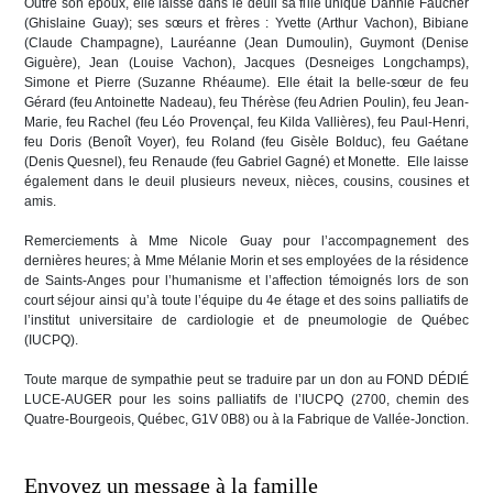
Outre son époux, elle laisse dans le deuil sa fille unique Dannie Faucher
(Ghislaine Guay); ses sœurs et frères : Yvette (Arthur Vachon), Bibiane
(Claude Champagne), Lauréanne (Jean Dumoulin), Guymont (Denise
Giguère), Jean (Louise Vachon), Jacques (Desneiges Longchamps),
Simone et Pierre (Suzanne Rhéaume). Elle était la belle-sœur de feu
Gérard (feu Antoinette Nadeau), feu Thérèse (feu Adrien Poulin), feu Jean-
Marie, feu Rachel (feu Léo Provençal, feu Kilda Vallières), feu Paul-Henri,
feu Doris (Benoît Voyer), feu Roland (feu Gisèle Bolduc), feu Gaétane
(Denis Quesnel), feu Renaude (feu Gabriel Gagné) et Monette. Elle laisse
également dans le deuil plusieurs neveux, nièces, cousins, cousines et
amis.
Remerciements à Mme Nicole Guay pour l’accompagnement des
dernières heures; à Mme Mélanie Morin et ses employées de la résidence
de Saints-Anges pour l’humanisme et l’affection témoignés lors de son
court séjour ainsi qu’à toute l’équipe du 4e étage et des soins palliatifs de
l’institut universitaire de cardiologie et de pneumologie de Québec
(IUCPQ).
Toute marque de sympathie peut se traduire par un don au FOND DÉDIÉ
LUCE-AUGER pour les soins palliatifs de l’IUCPQ (2700, chemin des
Quatre-Bourgeois, Québec, G1V 0B8) ou à la Fabrique de Vallée-Jonction.
Envoyez un message à la famille