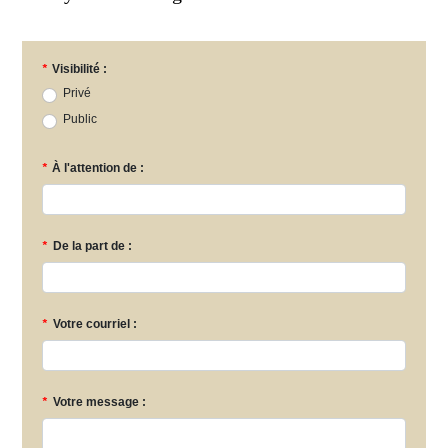
*
Visibilité :
Privé
Public
*
À l'attention de :
*
De la part de :
*
Votre courriel :
*
Votre message :