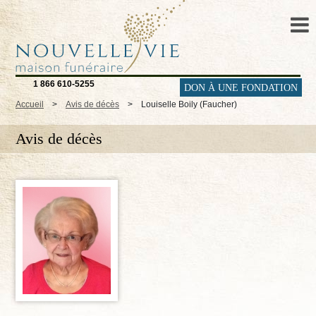
1 866 610-5255
DON À UNE FONDATION
Accueil
>
Avis de décès
>
Louiselle Boily (Faucher)
Avis de décès