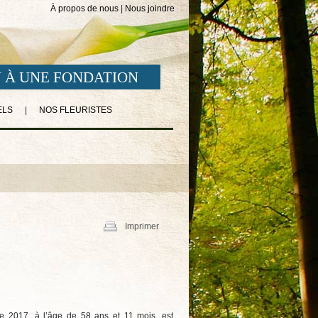
À propos de nous
|
Nous joindre
 À UNE FONDATION
ELS
|
NOS FLEURISTES
Imprimer
re 2017, à l’âge de 58 ans et 11 mois, est