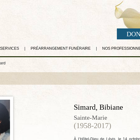
DON
 SERVICES
|
PRÉARRANGEMENT FUNÉRAIRE
|
NOS PROFESSIONN
ard
Simard, Bibiane
Sainte-Marie
(1958-2017)
À l’Hôtel-Dieu de Lévis, le 14 octob