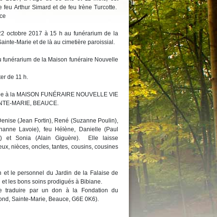
 feu Arthur Simard et de feu Irène Turcotte.
uce
2 octobre 2017 à 15 h au funérarium de la
ainte-Marie et de là au cimetière paroissial.
u funérarium de la Maison funéraire Nouvelle
er de 11 h.
confiée à la MAISON FUNÉRAIRE NOUVELLE VIE
INTE-MARIE, BEAUCE.
 Denise (Jean Fortin), René (Suzanne Poulin),
hanne Lavoie), feu Hélène, Danielle (Paul
lt) et Sonia (Alain Giguère). Elle laisse
ux, nièces, oncles, tantes, cousins, cousines
on et le personnel du Jardin de la Falaise de
 et les bons soins prodigués à Bibiane.
 traduire par un don à la Fondation du
nd, Sainte-Marie, Beauce, G6E 0K6).