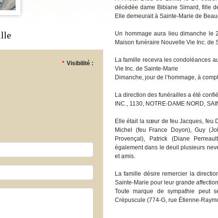
décédée dame Bibiane Simard, fille de
Elle demeurait à Sainte-Marie de Bea
lle
Un hommage aura lieu dimanche le 2
Maison funéraire Nouvelle Vie Inc. de S
La famille recevra les condoléances a
*
Visibilité :
Vie Inc. de Sainte-Marie
Dimanche, jour de l’hommage, à compt
La direction des funérailles a été 
INC., 1130, NOTRE-DAME NORD, SA
Elle était la sœur de feu Jacques, feu
Michel (feu France Doyon), Guy (Jo
Provençal), Patrick (Diane Perreau
également dans le deuil plusieurs neve
et amis.
La famille désire remercier la directi
Sainte-Marie pour leur grande affection
Toute marque de sympathie peut se
Crépuscule (774-G, rue Étienne-Raymo