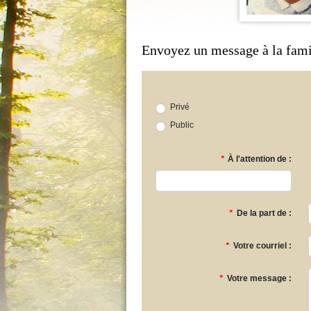
Envoyez un message à la fami
Privé
Public
*
À l'attention de :
*
De la part de :
*
Votre courriel :
*
Votre message :