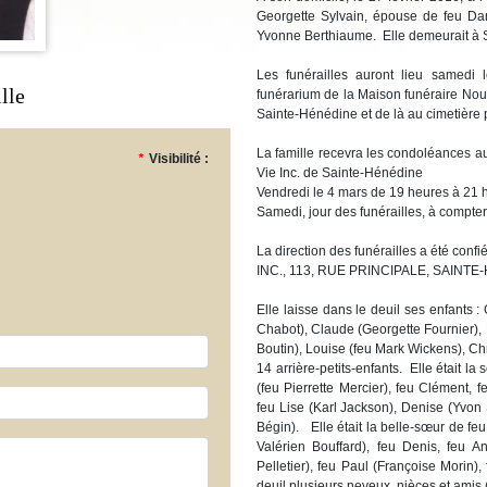
Georgette Sylvain, épouse de feu Dani
Yvonne Berthiaume. Elle demeurait à 
Les funérailles auront lieu samed
lle
funérarium de la Maison funéraire Nouv
Sainte-Hénédine et de là au cimetière p
La famille recevra les condoléances a
*
Visibilité :
Vie Inc. de Sainte-Hénédine
Vendredi le 4 mars de 19 heures à 21 
Samedi, jour des funérailles, à compte
La direction des funérailles a été 
INC., 113, RUE PRINCIPALE, SAINTE
Elle laisse dans le deuil ses enfants 
Chabot), Claude (Georgette Fournier), 
Boutin), Louise (feu Mark Wickens), Chr
14 arrière-petits-enfants. Elle était l
(feu Pierrette Mercier), feu Clément, f
feu Lise (Karl Jackson), Denise (Yvon S
Bégin). Elle était la belle-sœur de feu
Valérien Bouffard), feu Denis, feu 
Pelletier), feu Paul (Françoise Morin)
deuil plusieurs neveux, nièces et amis 