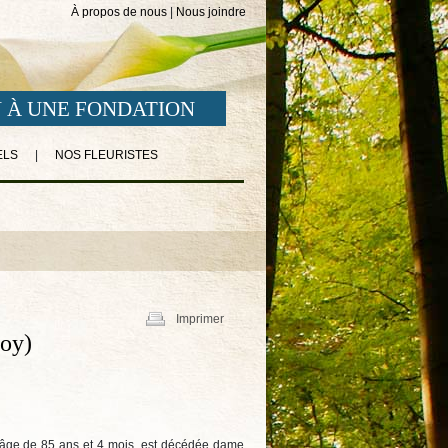
À propos de nous
|
Nous joindre
 À UNE FONDATION
ELS
|
NOS FLEURISTES
Imprimer
Roy)
 l’âge de 85 ans et 4 mois, est décédée dame