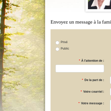
Envoyez un message à la fami
Privé
Public
*
À l'attention de :
*
De la part de :
*
Votre courriel :
*
Votre message :