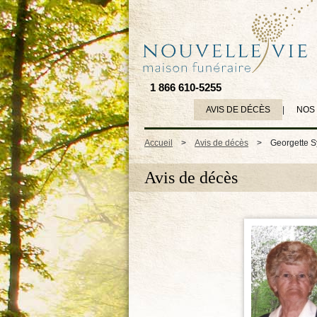
1 866 610-5255
AVIS DE DÉCÈS
|
NOS
Accueil
>
Avis de décès
>
Georgette S
Avis de décès