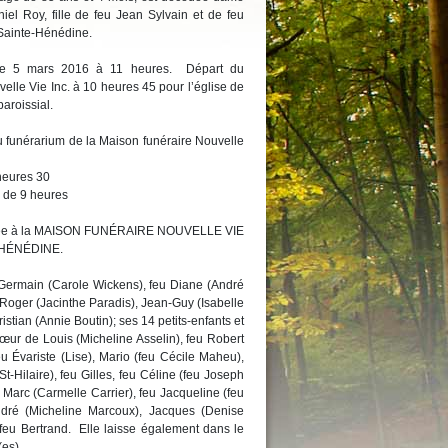
el Roy, fille de feu Jean Sylvain et de feu
Sainte-Hénédine.
i le 5 mars 2016 à 11 heures. Départ du
elle Vie Inc. à 10 heures 45 pour l’église de
aroissial.
u funérarium de la Maison funéraire Nouvelle
heures 30
r de 9 heures
confiée à la MAISON FUNÉRAIRE NOUVELLE VIE
-HÉNÉDINE.
: Germain (Carole Wickens), feu Diane (André
Roger (Jacinthe Paradis), Jean-Guy (Isabelle
istian (Annie Boutin); ses 14 petits-enfants et
a sœur de Louis (Micheline Asselin), feu Robert
eu Évariste (Lise), Mario (feu Cécile Maheu),
t-Hilaire), feu Gilles, feu Céline (feu Joseph
 Marc (Carmelle Carrier), feu Jacqueline (feu
André (Micheline Marcoux), Jacques (Denise
, feu Bertrand. Elle laisse également dans le
(es).