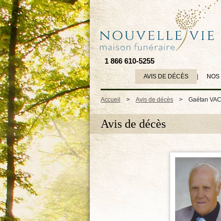
1 866 610-5255
AVIS DE DÉCÈS
|
NOS
Accueil
>
Avis de décès
>
Gaétan VA
Avis de décès