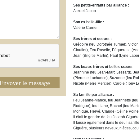
Ses petits-enfants par alliance :
Alex et Jacob.
Son ex belle-fille :
Valérie Carrier.
Ses frères et soeurs :
Grégoire (feu Dorothée Turmel), Victo
Cloutier), Feu Roselle, Pâquerette (An
Jean (Brigitte Martin), Paul (Lyne Labon
Ses beaux-frères et belles-sœurs
:
Jeannine (feu Jean-Marc Lessard), Je
(Pierrette Lachance), Suzanne (feu Ro
Envoyer le message
Nicole (Pierre Mercier), Carole (Tony Le
Sa famille par alliance :
Feu Jeanne-Mance, feu Jeannette (feu
Rodrigue), feu Liane, Rachel (feu Mario
Monique, Hervé, Claude (Céline Poirier
Il était le gendre de feu Joseph Giguèr
Il laisse également dans le deuil sa fil
Giguère, plusieurs neveux, nièces, cou