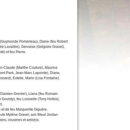
r (Guymonde Pomerleau), Diane (feu Robert
dré Lavallée), Gervaise (Grégoire Gravel),
té) et feu Pierre.
an-Claude (Marthe Couture), Maurice
bert Paré, Jean-Marc Lapointe), Diane,
ssard), Estelle, Mario (Lisa Fontaine).
 Damien Grenier), Liana (feu Romain
 Gouisty), feu Louiselle (Tony Holbis),
).
e et de feu Marguerite Giguère.
leule Mylène Gravel, son filleul Jordan
sins, cousines et ami(e)s.