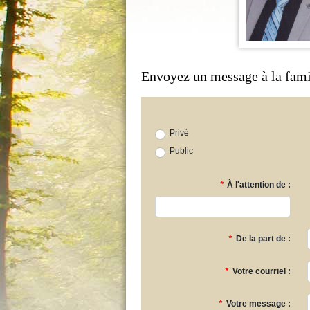
Envoyez un message à la fami
Privé
Public
*
À l'attention de :
*
De la part de :
*
Votre courriel :
*
Votre message :