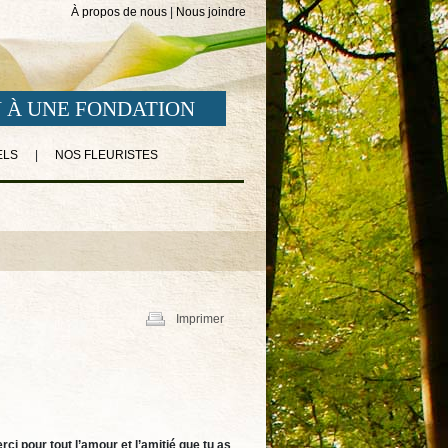
À propos de nous
|
Nous joindre
 À UNE FONDATION
ELS
|
NOS FLEURISTES
Imprimer
ci pour tout l’amour et l’amitié que tu as