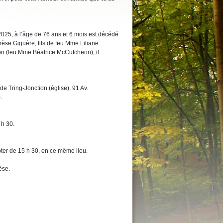
2025, à l’âge de 76 ans et 6 mois est décédé
se Giguère, fils de feu Mme Liliane
 (feu Mme Béatrice McCutcheon), il
 de Tring-Jonction (église), 91 Av.
.
 h 30.
er de 15 h 30, en ce même lieu.
èse.