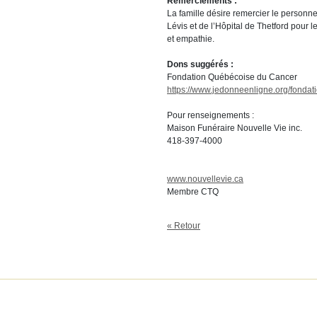
Remerciements :
La famille désire remercier le personne
Lévis et de l’Hôpital de Thetford pour 
et empathie.
Dons suggérés :
Fondation Québécoise du Cancer
https://www.jedonneenligne.org/fondat
Pour renseignements :
Maison Funéraire Nouvelle Vie inc.
418-397-4000
www.nouvellevie.ca
Membre CTQ
« Retour