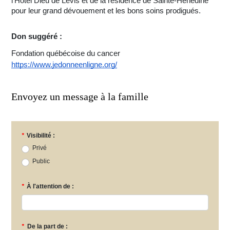
l’Hôtel Dieu de Lévis et de la résidence de Sainte-Hénédine
pour leur grand dévouement et les bons soins prodigués.
Don suggéré :
Fondation québécoise du cancer
https://www.jedonneenligne.org/
Envoyez un message à la famille
*
Visibilité :
Privé
Public
*
À l'attention de :
*
De la part de :