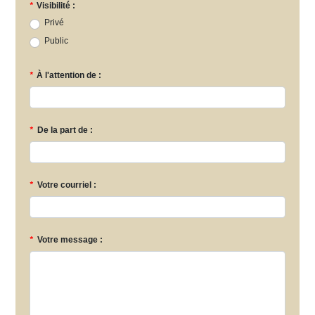
*
Visibilité :
Privé
Public
*
À l'attention de :
*
De la part de :
*
Votre courriel :
*
Votre message :