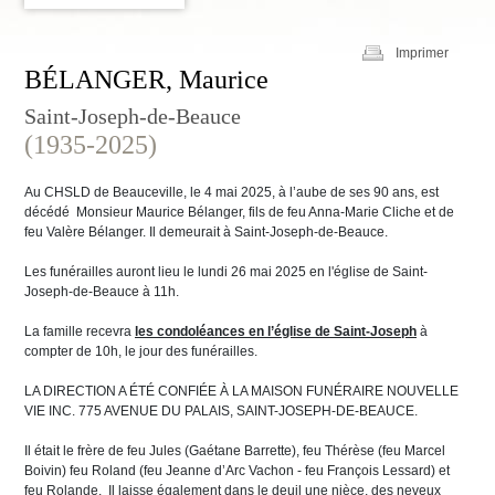
Imprimer
BÉLANGER, Maurice
Saint-Joseph-de-Beauce
(1935-2025)
Au CHSLD de Beauceville, le 4 mai 2025, à l’aube de ses 90 ans, est
décédé Monsieur Maurice Bélanger, fils de feu Anna-Marie Cliche et de
feu Valère Bélanger. Il demeurait à Saint-Joseph-de-Beauce.
Les funérailles auront lieu le lundi 26 mai 2025 en l'église de Saint-
Joseph-de-Beauce à 11h.
La famille recevra
les condoléances en l’église de Saint-Joseph
à
compter de 10h, le jour des funérailles.
LA DIRECTION A ÉTÉ CONFIÉE À LA MAISON FUNÉRAIRE NOUVELLE
VIE INC. 775 AVENUE DU PALAIS, SAINT-JOSEPH-DE-BEAUCE.
Il était le frère de feu Jules (Gaétane Barrette), feu Thérèse (feu Marcel
Boivin) feu Roland (feu Jeanne d’Arc Vachon - feu François Lessard) et
feu Rolande. Il laisse également dans le deuil une nièce, des neveux