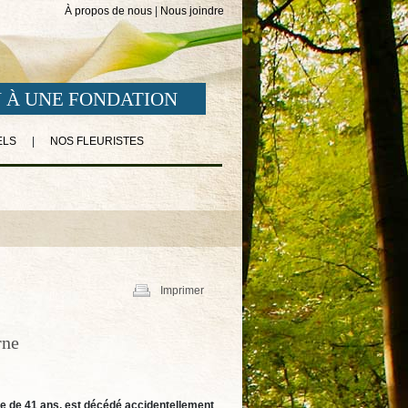
À propos de nous
|
Nous joindre
 À UNE FONDATION
ELS
|
NOS FLEURISTES
Imprimer
rne
’âge de 41 ans, est décédé accidentellement