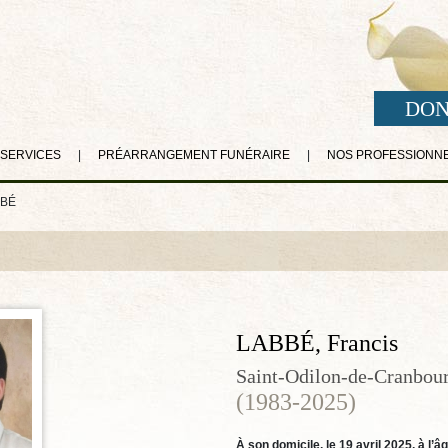
DON
 SERVICES
|
PRÉARRANGEMENT FUNÉRAIRE
|
NOS PROFESSIONN
BBÉ
LABBÉ, Francis
Saint-Odilon-de-Cranbou
(1983-2025)
À son domicile, le 19 avril 2025, à l