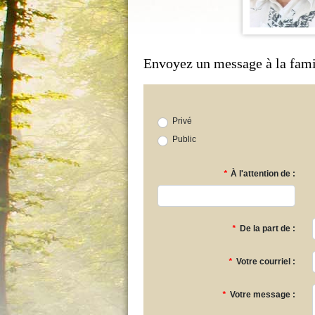
Envoyez un message à la fami
Privé
Public
*
À l'attention de :
*
De la part de :
*
Votre courriel :
*
Votre message :