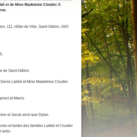
bbé et de Mme Madeleine Cloutier. Il
rne.
n, 111, Hôtel de Ville, Saint-Odilon, G0S
.
5.
se de Saint-Odilon.
 Denis Labbé et Mme Madeleine Cloutier.
agnon) et Marco.
oine et Jacob ainsi que Dylan.
cles et tantes des familles Labbé et Cloutier
t amis.