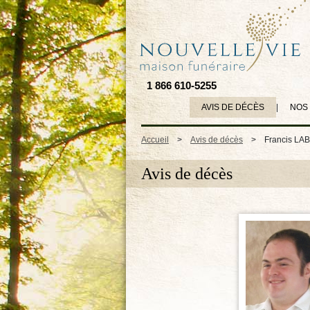
1 866 610-5255
AVIS DE DÉCÈS
|
NOS
Accueil
>
Avis de décès
>
Francis LA
Avis de décès