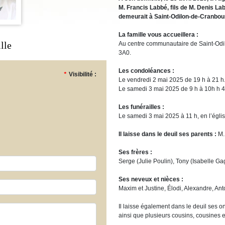
M. Francis Labbé, fils de M. Denis La
demeurait à Saint-Odilon-de-Cranbou
La famille vous accueillera :
lle
Au centre communautaire de Saint-Odilo
3A0.
Les condoléances :
*
Visibilité :
Le vendredi 2 mai 2025 de 19 h à 21 h
Le samedi 3 mai 2025 de 9 h à 10h h 4
Les funérailles :
Le samedi 3 mai 2025 à 11 h, en l’égli
Il laisse dans le deuil ses parents :
M.
Ses frères :
Serge (Julie Poulin), Tony (Isabelle G
Ses neveux et nièces :
Maxim et Justine, Élodi, Alexandre, Ant
Il laisse également dans le deuil ses on
ainsi que plusieurs cousins, cousines e