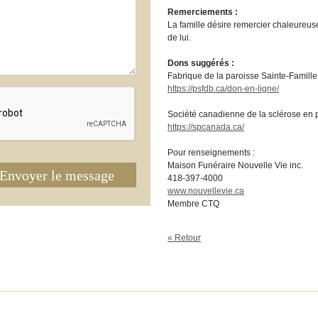
Remerciements :
La famille désire remercier chaleureus
de lui.
Dons suggérés :
Fabrique de la paroisse Sainte-Famil
https://psfdb.ca/don-en-ligne/
Société canadienne de la sclérose en 
https://spcanada.ca/
Pour renseignements :
Maison Funéraire Nouvelle Vie inc.
Envoyer le message
418-397-4000
www.nouvellevie.ca
Membre CTQ
« Retour