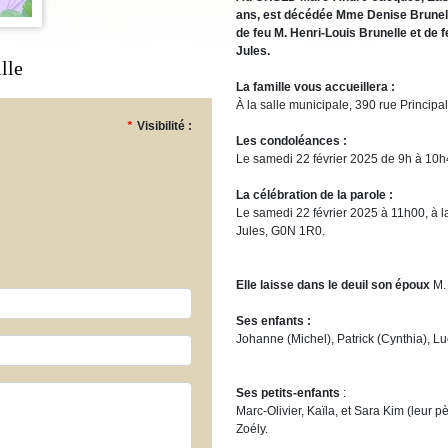
ans, est décédée Mme Denise Brunelle,
de feu M. Henri-Louis Brunelle et de 
Jules.
lle
La famille vous accueillera :
À la salle municipale, 390 rue Principa
*
Visibilité :
Les condoléances :
Le samedi 22 février 2025 de 9h à 10h
La célébration de la parole :
Le samedi 22 février 2025 à 11h00, à la
Jules, G0N 1R0.
Elle laisse dans le deuil son époux
M.
Ses enfants :
Johanne (Michel), Patrick (Cynthia), Lu
Ses petits-enfants
:
Marc-Olivier, Kaïla, et Sara Kim (leur p
Zoély.