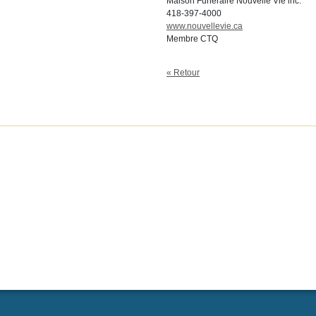
Maison Funéraire Nouvelle Vie inc.
418-397-4000
www.nouvellevie.ca
Membre CTQ
« Retour