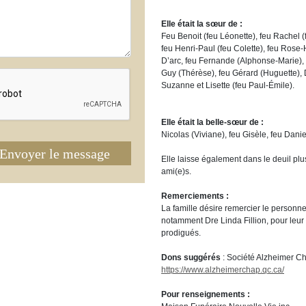
Elle était la sœur de :
Feu Benoit (feu Léonette), feu Rachel 
feu Henri-Paul (feu Colette), feu Rose-
D’arc, feu Fernande (Alphonse-Marie), 
Guy (Thérèse), feu Gérard (Huguette), D
Suzanne et Lisette (feu Paul-Émile).
Elle était la belle-sœur de :
Nicolas (Viviane), feu Gisèle, feu Dani
Envoyer le message
Elle laisse également dans le deuil plu
ami(e)s.
Remerciements :
La famille désire remercier le perso
notamment Dre Linda Fillion, pour leu
prodigués.
Dons suggérés
: Société Alzheimer 
https://www.alzheimerchap.qc.ca/
Pour renseignements :