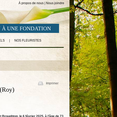
À propos de nous
|
Nous joindre
 À UNE FONDATION
ELS
|
NOS FLEURISTES
Imprimer
(Roy)
roughton, le 6 février 2025, à l’âge de 73