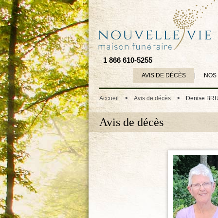
1 866 610-5255
AVIS DE DÉCÈS
|
NOS
Accueil
>
Avis de décès
>
Denise BR
Avis de décès