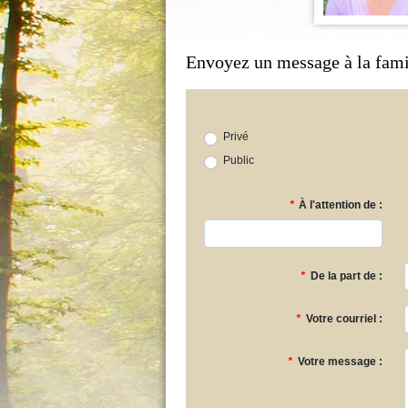
Envoyez un message à la fami
Privé
Public
*
À l'attention de :
*
De la part de :
*
Votre courriel :
*
Votre message :