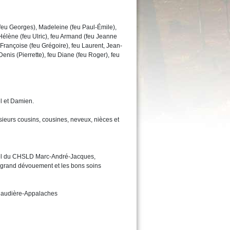
(feu Georges), Madeleine (feu Paul-Émile),
Hélène (feu Ulric), feu Armand (feu Jeanne
Françoise (feu Grégoire), feu Laurent, Jean-
enis (Pierrette), feu Diane (feu Roger), feu
el et Damien.
sieurs cousins, cousines, neveux, nièces et
nnel du CHSLD Marc-André-Jacques,
r grand dévouement et les bons soins
Chaudière-Appalaches