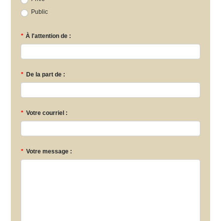
Public
*
À l'attention de :
*
De la part de :
*
Votre courriel :
*
Votre message :