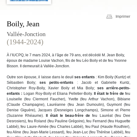
Imprimer
Boily, Jean
Vallée-Jonction
(1944-2024)
À l’IUCPQ, le 7 mars 2024, à l’âge de 79 ans, est décédé M. Jean Boily,
époux de madame Louise Vachon, fils de feu Léo Boily et de feu Yvonne
Bisson. Il demeurait à Vallée-Jonction.
Outre son épouse, il laisse dans le deuil
ses enfants
: Kim Boily (Kuntz) et
Sébastien Boily;
ses petits-enfants
: Jacob et Gabrielle Kuntz,
Christopher Roy-Boily, Xavier Boily et Mia Boily;
ses arrière-petits-
enfants :
Logan Roy-Boily et Eliana Pelletier-Boily.
Il était le frère de
feu
Louiselle (feu Clermont Faucher), Yvette (feu Arthur Vachon), Bibiane
(Claude Champagne), Lauréanne (feu Jean Dumoulin), Guymont (feu
Denise Giguère), Jacques (Desneiges Longchamps), Simone et Pierre
(Suzanne Rhéaume).
Il était le beau-frère de
feu Lauréat (feu Dee
Desrosiers), feu Roland (feu Pauline Grégoire), feu Fernand (feu Huguette
Labbé), feu Laure-Aimée (feu Charles Labbé), feu Paul (Haude Routhier),
feu Aline (feu Jean-Marie Lessard), feu Jean-Luc (feu Thérèse Labbé), feu