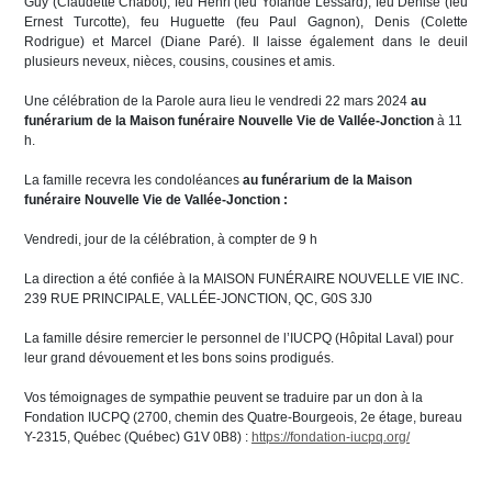
Guy (Claudette Chabot), feu Henri (feu Yolande Lessard), feu Denise (feu
Ernest Turcotte), feu Huguette (feu Paul Gagnon), Denis (Colette
Rodrigue) et Marcel (Diane Paré). Il laisse également dans le deuil
plusieurs neveux, nièces, cousins, cousines et amis.
Une célébration de la Parole aura lieu le vendredi 22 mars 2024
au
funérarium de la Maison funéraire Nouvelle Vie de Vallée-Jonction
à 11
h.
La famille recevra les condoléances
au funérarium de la Maison
funéraire Nouvelle Vie de Vallée-Jonction
:
Vendredi, jour de la célébration, à compter de 9 h
La direction a été confiée à la MAISON FUNÉRAIRE NOUVELLE VIE INC.
239 RUE PRINCIPALE, VALLÉE-JONCTION, QC, G0S 3J0
La famille désire remercier le personnel de l’IUCPQ (Hôpital Laval) pour
leur grand dévouement et les bons soins prodigués.
Vos témoignages de sympathie peuvent se traduire par un don à la
Fondation IUCPQ (2700, chemin des Quatre-Bourgeois, 2e étage, bureau
Y-2315, Québec (Québec) G1V 0B8) :
https://fondation-iucpq.org/