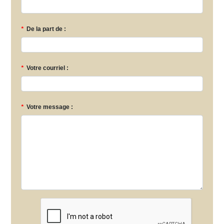
*
De la part de :
*
Votre courriel :
*
Votre message :