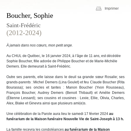
Imprimer
Boucher, Sophie
Saint-Frédéric
(2012-2024)
À jamais dans nos cœurs, mon petit ange.
Au CHUL de Québec, le 16 janvier 2024, à l’âge de 11 ans, est décédée
Sophie Boucher, fille adorée de Philippe Boucher et de Marie-Michèle
Demers. Elle demeurait à Saint-Frédéric.
Outre ses parents, elle laisse dans le deuil sa grande sœur Rosalie; ses
grands-parents : Michel Demers (Lina Goulet) et feu Claude Boucher (Rita
Bourassa); ses oncles et tantes : Manon Boucher (Yvon Rousseau),
François Boucher, Audrey Demers (Benoit Thibault) et Amélie Demers
(Étienne Lessard); ses cousins et cousines : Lexie, Ellie, Olivia, Charles,
Alex, Blake et Ginevra ainsi que plusieurs ami(e)s.
Une célébration de la Parole aura lieu le samedi 17 février 2024
au
funérarium de la Maison funéraire Nouvelle Vie de Saint-Joseph
à 13 h.
La famille recevra les condoléances
au funérarium de la Maison