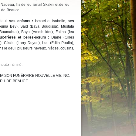
Nadeau, fils de feu Ismail Skakni et de feu
h-de-Beauce.
 deuil
ses enfants :
Ismael et Isabelle;
ses
ma Bey), Said (Baya Boudissa), Mustafa
Boumahrat), Baya (Ameth Ider), Fatiha (feu
ux-frères et belles-sœurs :
Diane (Gilles
), Cécile (Larry Doyon), Luc (Edith Poulin),
ns le deuil plusieurs neveux, nièces, cousins,
oute intimité.
 MAISON FUNÉRAIRE NOUVELLE VIE INC.
EPH-DE-BEAUCE.