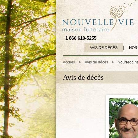
1 866 610-5255
AVIS DE DÉCÈS
|
NOS
Accueil
>
Avis de décès
>
Nourreddin
Avis de décès