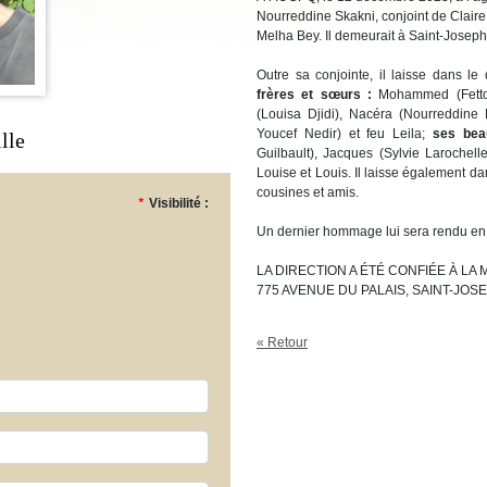
Nourreddine Skakni, conjoint de Claire 
Melha Bey. Il demeurait à Saint-Josep
Outre sa conjointe, il laisse dans le
frères et sœurs :
Mohammed (Fettou
(Louisa Djidi), Nacéra (Nourreddine 
Youcef Nedir) et feu Leila;
ses bea
lle
Guilbault), Jacques (Sylvie Larochelle
Louise et Louis. Il laisse également da
cousines et amis.
*
Visibilité :
Un dernier hommage lui sera rendu en t
LA DIRECTION A ÉTÉ CONFIÉE À LA
775 AVENUE DU PALAIS, SAINT-JOS
« Retour