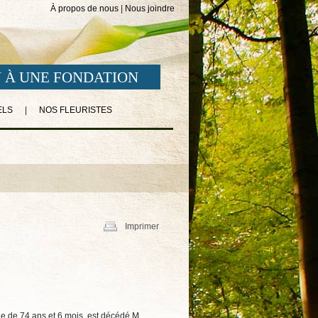
À propos de nous
|
Nous joindre
 À UNE FONDATION
ELS
|
NOS FLEURISTES
Imprimer
e de 74 ans et 6 mois, est décédé M.