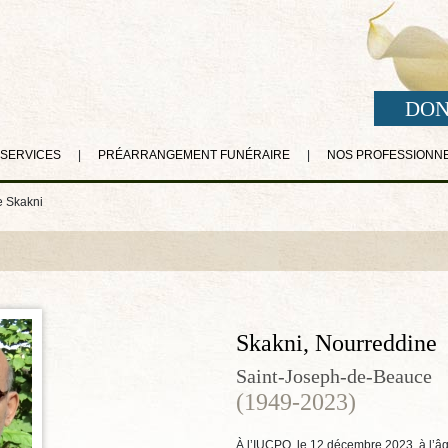
DON
 SERVICES
|
PRÉARRANGEMENT FUNÉRAIRE
|
NOS PROFESSIONN
e Skakni
Skakni, Nourreddine
Saint-Joseph-de-Beauce
(1949-2023)
À l’IUCPQ, le 12 décembre 2023, à l’âg