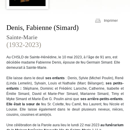
Imprimer
Denis, Fabienne (Simard)
Sainte-Marie
(1932-2023)
Au CHSLD de Sainte-Hénédine, le 10 mai 2023, à l’âge de 91 ans, est
décédée madame Fabienne Denis, épouse de feu Germain Simard. Elle
demeurait à Sainte-Marie.
Elle laisse dans le deuil
ses enfants
: Denis, Sylvie (Michel Poulin), René
(Linda Lemelin), Sylvain, Louis et Nathalie (Marc Bélanger);
ses petits-
enfants :
Stéphane, Dominic et Frédéric Laroche, Catherine, Isabelle et
Émilie Simard, David et Marie-Pier Simard, Marianne Simard, Timy et
Myke Simard et Marie-Ève G. Poulin ainsi que
ses arrière-petits-enfants
.
Elle était la sœur de
feu Sr. Colette, feu Camil, feu Laurent, feu Nicole et
Louise. Elle laisse également dans le deuil plusieurs neveux, nièces,
cousins, cousines et ami(e)s.
Une célébration de la Parole aura lieu le lundi 22 mai 2023
au funérarium