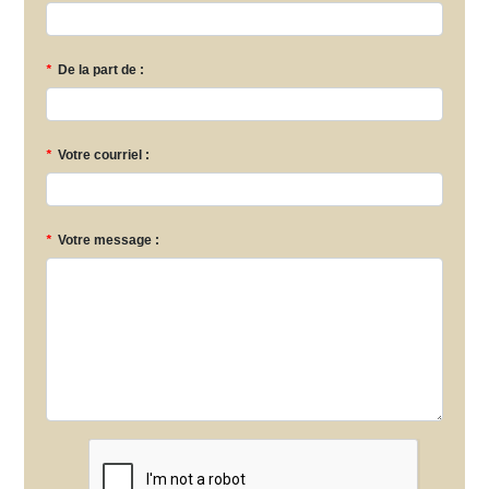
*
De la part de :
*
Votre courriel :
*
Votre message :