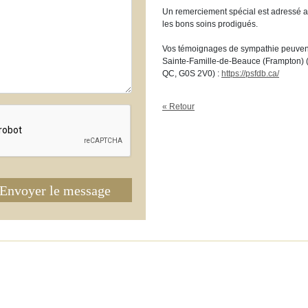
Un remerciement spécial est adressé 
les bons soins prodigués.
Vos témoignages de sympathie peuvent 
Sainte-Famille-de-Beauce (Frampton) (
QC, G0S 2V0) :
https://psfdb.ca/
« Retour
Envoyer le message