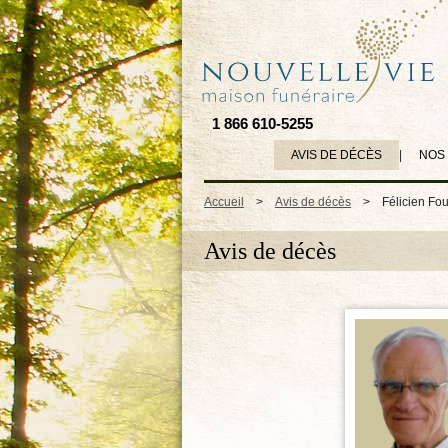
1 866 610-5255
AVIS DE DÉCÈS
|
NOS
Accueil
>
Avis de décès
>
Félicien Fou
Avis de décès