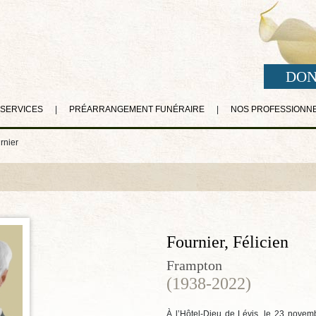
DON
 SERVICES
|
PRÉARRANGEMENT FUNÉRAIRE
|
NOS PROFESSIONN
rnier
Fournier, Félicien
Frampton
(1938-2022)
À l’Hôtel-Dieu de Lévis, le 23 novem