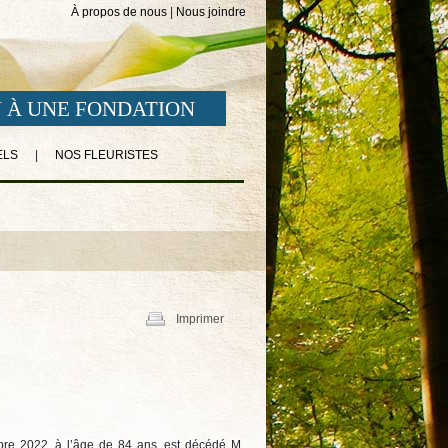
À propos de nous
|
Nous joindre
 À UNE FONDATION
ELS
|
NOS FLEURISTES
Imprimer
bre 2022, à l’âge de 84 ans, est décédé M.