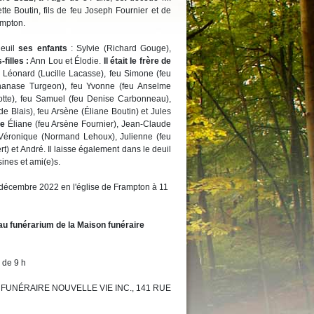
te Boutin, fils de feu Joseph Fournier et de
ampton.
deuil
ses enfants
: Sylvie (Richard Gouge),
-filles :
Ann Lou et Élodie.
Il était le frère de
 Léonard (Lucille Lacasse), feu Simone (feu
Athanase Turgeon), feu Yvonne (feu Anselme
cotte), feu Samuel (feu Denise Carbonneau),
e Blais), feu Arsène (Éliane Boutin) et Jules
de
Éliane (feu Arsène Fournier), Jean-Claude
 Véronique (Normand Lehoux), Julienne (feu
t) et André. Il laisse également dans le deuil
ines et ami(e)s.
3 décembre 2022 en l'église de Frampton à 11
au funérarium de la Maison funéraire
 de 9 h
ISON FUNÉRAIRE NOUVELLE VIE INC., 141 RUE