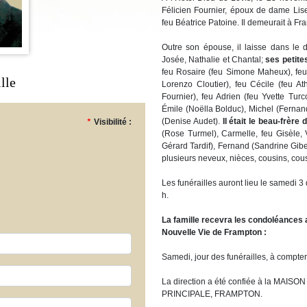
Félicien Fournier, époux de dame Liset
feu Béatrice Patoine. Il demeurait à Fr
Outre son épouse, il laisse dans le 
Josée, Nathalie et Chantal;
ses petites
feu Rosaire (feu Simone Maheux), feu
lle
Lorenzo Cloutier), feu Cécile (feu 
Fournier), feu Adrien (feu Yvette Tur
Émile (Noëlla Bolduc), Michel (Fernand
(Denise Audet).
Il était le beau-frère 
*
Visibilité :
(Rose Turmel), Carmelle, feu Gisèle,
Gérard Tardif), Fernand (Sandrine Giber
plusieurs neveux, nièces, cousins, cous
Les funérailles auront lieu le samedi 
h.
La famille recevra les condoléances
Nouvelle Vie de Frampton
:
Samedi, jour des funérailles, à compter
La direction a été confiée à la MA
PRINCIPALE, FRAMPTON.