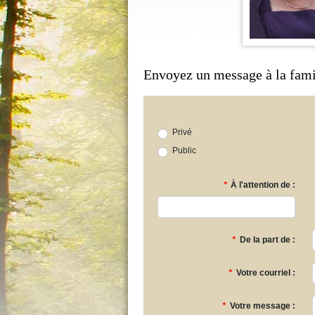
Envoyez un message à la fami
Privé
Public
*
À l'attention de :
*
De la part de :
*
Votre courriel :
*
Votre message :