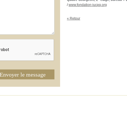
/
www.fondation-iucpq.org
« Retour
Envoyer le message