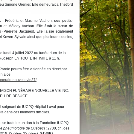
e feu Simone Grenier. Elle demeurait à Thetford
s
: Frédéric et Maxime Vachon;
ses petits-
an et Mélody Vachon.
Elle était la sœur de
 (Pierrette Jacques). Elle laisse également
et Keven Sylvain ainsi que plusieurs cousins,
e lundi 4 juillet 2022 au funérarium de la
nt-Joseph EN TOUTE INTIMITÉ à 11 h.
Parole pourra être visionnée en direct par
 h à ce
unerairenouvellevie37/
 MAISON FUNÉRAIRE NOUVELLE VIE INC.
EPH-DE-BEAUCE.
el soignant de IUCPQ Hôpital Laval pour
ste dans ces moments difficiles.
 se traduire un don à la Fondation IUCPQ
et de pneumologie de Québec
) : 2700, ch. des
-2315, Québec (Québec), G1V0B8