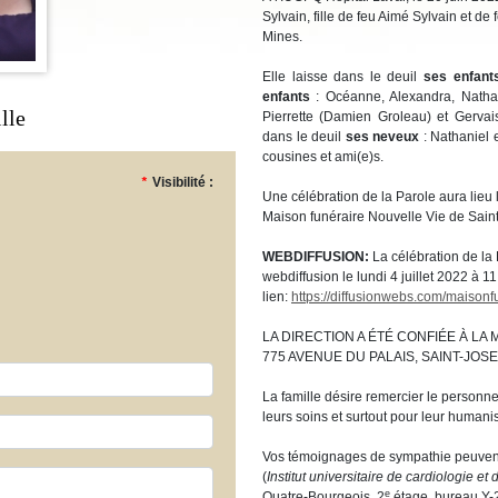
Sylvain, fille de feu Aimé Sylvain et d
Mines.
Elle laisse dans le deuil
ses enfant
enfants
: Océanne, Alexandra, Nath
lle
Pierrette (Damien Groleau) et Gervais
dans le deuil
ses neveux
: Nathaniel 
cousines et ami(e)s.
*
Visibilité :
Une célébration de la Parole aura lieu l
Maison funéraire Nouvelle Vie de Sai
WEBDIFFUSION:
La célébration de la 
webdiffusion le lundi 4 juillet 2022 à 11
lien:
https://diffusionwebs.com/maisonf
LA DIRECTION A ÉTÉ CONFIÉE À LA
775 AVENUE DU PALAIS, SAINT-JOS
La famille désire remercier le personn
leurs soins et surtout pour leur humani
Vos témoignages de sympathie peuvent
(
Institut universitaire de cardiologie 
e
Quatre-Bourgeois, 2
étage, bureau Y