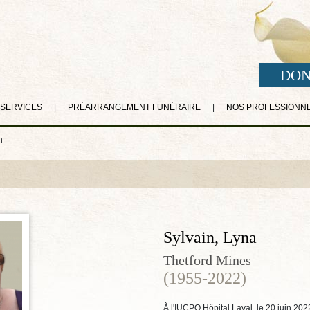
DON
 SERVICES
|
PRÉARRANGEMENT FUNÉRAIRE
|
NOS PROFESSIONN
n
Sylvain, Lyna
Thetford Mines
(1955-2022)
À l'IUCPQ Hôpital Laval, le 20 juin 20