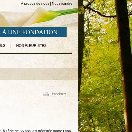
À propos de nous
|
Nous joindre
 À UNE FONDATION
ELS
|
NOS FLEURISTES
Imprimer
22, à l’âge de 66 ans, est décédée dame Lyna