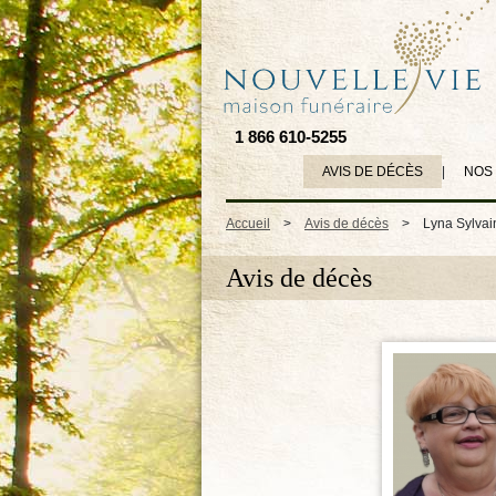
1 866 610-5255
AVIS DE DÉCÈS
|
NOS
Accueil
>
Avis de décès
>
Lyna Sylvai
Avis de décès