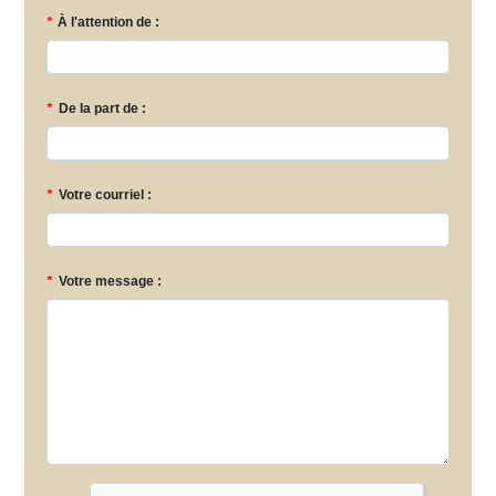
*
À l'attention de :
*
De la part de :
*
Votre courriel :
*
Votre message :