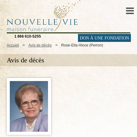
1 866 610-5255
DON À UNE FONDATION
Accueil
>
Avis de décès
>
Rose-Ella Hince (Perron)
Avis de décès