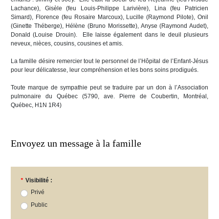
Lachance), Gisèle (feu Louis-Philippe Larivière), Lina (feu Patricien
Simard), Florence (feu Rosaire Marcoux), Lucille (Raymond Pilote), Onil
(Ginette Théberge), Hélène (Bruno Morissette), Anyse (Raymond Audet),
Donald (Louise Drouin). Elle laisse également dans le deuil plusieurs
neveux, nièces, cousins, cousines et amis.
La famille désire remercier tout le personnel de l’Hôpital de l’Enfant-Jésus
pour leur délicatesse, leur compréhension et les bons soins prodigués.
Toute marque de sympathie peut se traduire par un don à l’Association
pulmonaire du Québec (5790, ave. Pierre de Coubertin, Montréal,
Québec, H1N 1R4)
Envoyez un message à la famille
*
Visibilité :
Privé
Public