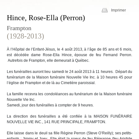
Imprimer
Hince, Rose-Ella (Perron)
Frampton
(1928-2013)
À l’Hôpital de l’Enfant-Jésus, le 4 août 2013, à l’âge de 85 ans et 6 mois,
est décédée dame Rose-Ella Hince, épouse de feu Fernand Perron.
Autrefois de Frampton, elle demeurait à Québec.
Les funérailles auront lieu samedi le 24 août 2013 à 11 heures. Départ du
funérarium de la Maison funéraire Nouvelle Vie Inc. à 10 heures 45 pour
l’église de Frampton et de là au Cimetière paroissial.
La famille recevra les condoléances au funérarium de la Maison funéraire
Nouvelle Vie Inc.
Samedi, jour des funérailles à compter de 9 heures.
La direction des funérailles a été confiée à la MAISON FUNÉRAIRE
NOUVELLE VIE INC., 141 RUE PRINCIPALE, FRAMPTON.
Elle laisse dans le deuil sa fille Régine Perron (Steve O’Reilly); ses petits-
enfants : Jimmy et Joey. Elle était la soeur de feu Réjeanne (feu Aristide