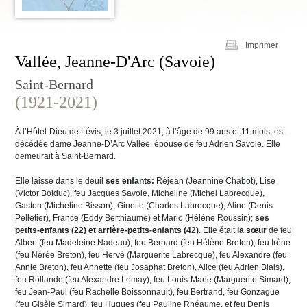
Imprimer
Vallée, Jeanne-D'Arc (Savoie)
Saint-Bernard
(1921-2021)
À l’Hôtel-Dieu de Lévis, le 3 juillet 2021, à l’âge de 99 ans et 11 mois, est
décédée dame Jeanne-D’Arc Vallée, épouse de feu Adrien Savoie. Elle
demeurait à Saint-Bernard.
Elle laisse dans le deuil
ses enfants:
Réjean (Jeannine Chabot), Lise
(Victor Bolduc), feu Jacques Savoie, Micheline (Michel Labrecque),
Gaston (Micheline Bisson), Ginette (Charles Labrecque), Aline (Denis
Pelletier), France (Eddy Berthiaume) et Mario (Hélène Roussin);
ses
petits-enfants (22) et arrière-petits-enfants (42)
. Elle était
la sœur
de feu
Albert (feu Madeleine Nadeau), feu Bernard (feu Hélène Breton), feu Irène
(feu Nérée Breton), feu Hervé (Marguerite Labrecque), feu Alexandre (feu
Annie Breton), feu Annette (feu Josaphat Breton), Alice (feu Adrien Blais),
feu Rollande (feu Alexandre Lemay), feu Louis-Marie (Marguerite Simard),
feu Jean-Paul (feu Rachelle Boissonnault), feu Bertrand, feu Gonzague
(feu Gisèle Simard), feu Hugues (feu Pauline Rhéaume, et feu Denis