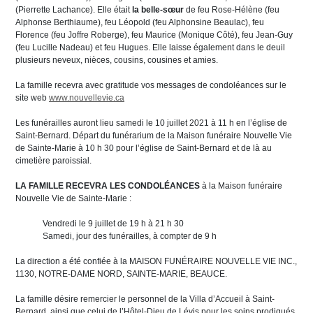
(Pierrette Lachance). Elle était
la belle-sœur
de feu Rose-Hélène (feu
Alphonse Berthiaume), feu Léopold (feu Alphonsine Beaulac), feu
Florence (feu Joffre Roberge), feu Maurice (Monique Côté), feu Jean-Guy
(feu Lucille Nadeau) et feu Hugues. Elle laisse également dans le deuil
plusieurs neveux, nièces, cousins, cousines et amies.
La famille recevra avec gratitude vos messages de condoléances sur le
site web
www.nouvellevie.ca
Les funérailles auront lieu samedi le 10 juillet 2021 à 11 h en l’église de
Saint-Bernard. Départ du funérarium de la Maison funéraire Nouvelle Vie
de Sainte-Marie à 10 h 30 pour l’église de Saint-Bernard et de là au
cimetière paroissial.
LA FAMILLE RECEVRA LES CONDOLÉANCES
à la Maison funéraire
Nouvelle Vie de Sainte-Marie :
Vendredi le 9 juillet de 19 h à 21 h 30
Samedi, jour des funérailles, à compter de 9 h
La direction a été confiée à la MAISON FUNÉRAIRE NOUVELLE VIE INC.,
1130, NOTRE-DAME NORD, SAINTE-MARIE, BEAUCE.
La famille désire remercier le personnel de la Villa d’Accueil à Saint-
Bernard, ainsi que celui de l’Hôtel-Dieu de Lévis pour les soins prodigués