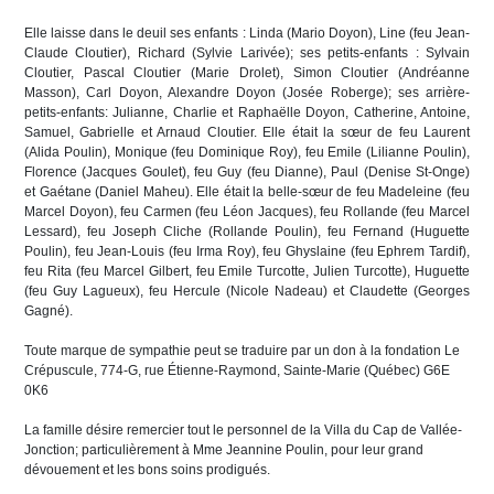
Elle laisse dans le deuil ses enfants : Linda (Mario Doyon), Line (feu Jean-
Claude Cloutier), Richard (Sylvie Larivée); ses petits-enfants : Sylvain
Cloutier, Pascal Cloutier (Marie Drolet), Simon Cloutier (Andréanne
Masson), Carl Doyon, Alexandre Doyon (Josée Roberge); ses arrière-
petits-enfants: Julianne, Charlie et Raphaëlle Doyon, Catherine, Antoine,
Samuel, Gabrielle et Arnaud Cloutier. Elle était la sœur de feu Laurent
(Alida Poulin), Monique (feu Dominique Roy), feu Emile (Lilianne Poulin),
Florence (Jacques Goulet), feu Guy (feu Dianne), Paul (Denise St-Onge)
et Gaétane (Daniel Maheu). Elle était la belle-sœur de feu Madeleine (feu
Marcel Doyon), feu Carmen (feu Léon Jacques), feu Rollande (feu Marcel
Lessard), feu Joseph Cliche (Rollande Poulin), feu Fernand (Huguette
Poulin), feu Jean-Louis (feu Irma Roy), feu Ghyslaine (feu Ephrem Tardif),
feu Rita (feu Marcel Gilbert, feu Emile Turcotte, Julien Turcotte), Huguette
(feu Guy Lagueux), feu Hercule (Nicole Nadeau) et Claudette (Georges
Gagné).
Toute marque de sympathie peut se traduire par un don à la fondation Le
Crépuscule, 774-G, rue Étienne-Raymond, Sainte-Marie (Québec) G6E
0K6
La famille désire remercier tout le personnel de la Villa du Cap de Vallée-
Jonction; particulièrement à Mme Jeannine Poulin, pour leur grand
dévouement et les bons soins prodigués.