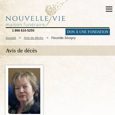
1 866 610-5255
DON À UNE FONDATION
Accueil
>
Avis de décès
>
Fleurette Sévigny
Avis de décès