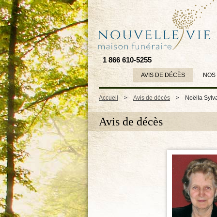
1 866 610-5255
AVIS DE DÉCÈS
|
NOS
Accueil
>
Avis de décès
>
Noëlla Sylv
Avis de décès