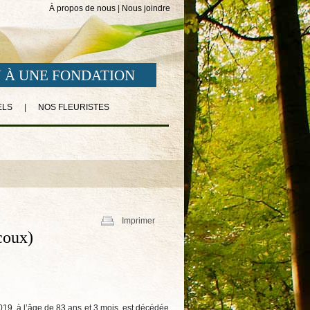
À propos de nous
|
Nous joindre
 À UNE FONDATION
ELS
|
NOS FLEURISTES
Imprimer
coux)
2019, à l’âge de 83 ans et 3 mois, est décédée