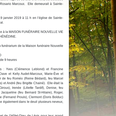
Rosario Marcoux. Elle demeurait à Sainte-
19 janvier 2019 à 11 h en l’église de Sainte-
al.
confiée à la MAISON FUNÉRAIRE NOUVELLE VIE
-HÉNÉDINE.
u funérarium de la Maison funéraire Nouvelle
0
 de 9 heures
nts : Yves (Clémence Leblond) et Francine
: Dave et Kelly Audet-Marcoux, Marie-Ève et
œur de feu Roméo (Reine Bédard), feu Marcel
) et André (feu Brigitte Chainé). Elle était la
oux), Irenée (Liliette Tardif), Denise, feu
 Jacqueline (feu Bernard St-Hilaire), Roger,
 (Fernand Proulx), Clermont (Doris Bolduc)
se également dans le deuil plusieurs neveux,
nel de l’Hôtel-Dieu de Lévis pour leur grand