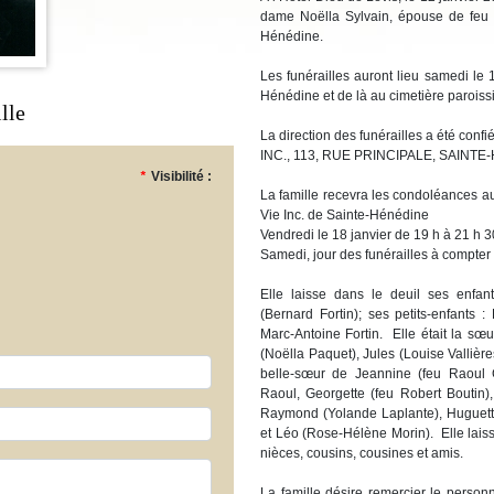
dame Noëlla Sylvain, épouse de feu 
Hénédine.
Les funérailles auront lieu samedi le 
Hénédine et de là au cimetière paroissi
lle
La direction des funérailles a été 
INC., 113, RUE PRINCIPALE, SAINTE
*
Visibilité :
La famille recevra les condoléances a
Vie Inc. de Sainte-Hénédine
Vendredi le 18 janvier de 19 h à 21 h 3
Samedi, jour des funérailles à compter
Elle laisse dans le deuil ses enfa
(Bernard Fortin); ses petits-enfants 
Marc-Antoine Fortin. Elle était la s
(Noëlla Paquet), Jules (Louise Vallières
belle-sœur de Jeannine (feu Raoul Gir
Raoul, Georgette (feu Robert Boutin),
Raymond (Yolande Laplante), Huguette
et Léo (Rose-Hélène Morin). Elle lais
nièces, cousins, cousines et amis.
La famille désire remercier le person