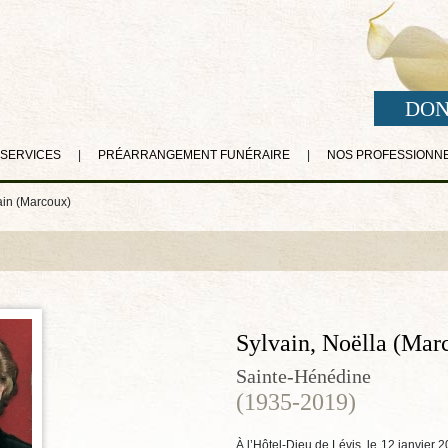
DON
 SERVICES
|
PRÉARRANGEMENT FUNÉRAIRE
|
NOS PROFESSIONN
ain (Marcoux)
Sylvain, Noëlla (Mar
Sainte-Hénédine
(1935-2019)
À l’Hôtel-Dieu de Lévis, le 12 janvier 