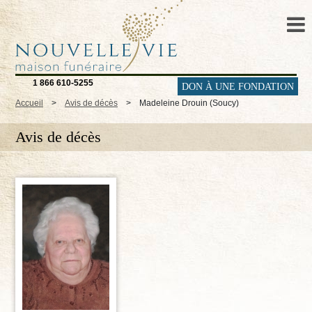
1 866 610-5255
DON À UNE FONDATION
Accueil
>
Avis de décès
>
Madeleine Drouin (Soucy)
Avis de décès