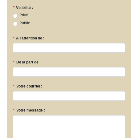
*
Visibilité :
Privé
Public
*
À l'attention de :
*
De la part de :
*
Votre courriel :
*
Votre message :