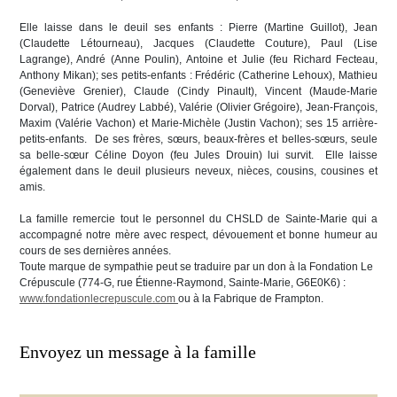
Elle laisse dans le deuil ses enfants : Pierre (Martine Guillot), Jean
(Claudette Létourneau), Jacques (Claudette Couture), Paul (Lise
Lagrange), André (Anne Poulin), Antoine et Julie (feu Richard Fecteau,
Anthony Mikan); ses petits-enfants : Frédéric (Catherine Lehoux), Mathieu
(Geneviève Grenier), Claude (Cindy Pinault), Vincent (Maude-Marie
Dorval), Patrice (Audrey Labbé), Valérie (Olivier Grégoire), Jean-François,
Maxim (Valérie Vachon) et Marie-Michèle (Justin Vachon); ses 15 arrière-
petits-enfants. De ses frères, sœurs, beaux-frères et belles-sœurs, seule
sa belle-sœur Céline Doyon (feu Jules Drouin) lui survit. Elle laisse
également dans le deuil plusieurs neveux, nièces, cousins, cousines et
amis.
La famille remercie tout le personnel du CHSLD de Sainte-Marie qui a
accompagné notre mère avec respect, dévouement et bonne humeur au
cours de ses dernières années.
Toute marque de sympathie peut se traduire par un don à la Fondation Le
Crépuscule (774-G, rue Étienne-Raymond, Sainte-Marie, G6E0K6) :
www.fondationlecrepuscule.com
ou à la Fabrique de Frampton.
Envoyez un message à la famille