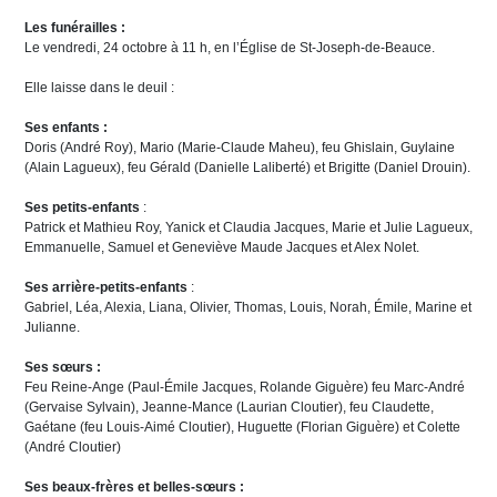
Les funérailles :
Le vendredi, 24 octobre à 11 h, en l’Église de St-Joseph-de-Beauce.
Elle laisse dans le deuil :
Ses enfants :
Doris (André Roy), Mario (Marie-Claude Maheu), feu Ghislain, Guylaine
(Alain Lagueux), feu Gérald (Danielle Laliberté) et Brigitte (Daniel Drouin).
Ses petits-enfants
:
Patrick et Mathieu Roy, Yanick et Claudia Jacques, Marie et Julie Lagueux,
Emmanuelle, Samuel et Geneviève Maude Jacques et Alex Nolet.
Ses arrière-petits-enfants
:
Gabriel, Léa, Alexia, Liana, Olivier, Thomas, Louis, Norah, Émile, Marine et
Julianne.
Ses sœurs :
Feu Reine-Ange (Paul-Émile Jacques, Rolande Giguère) feu Marc-André
(Gervaise Sylvain), Jeanne-Mance (Laurian Cloutier), feu Claudette,
Gaétane (feu Louis-Aimé Cloutier), Huguette (Florian Giguère) et Colette
(André Cloutier)
Ses beaux-frères et belles-sœurs :