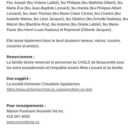
Feu Joseph (feu Victoire Labbé), feu Philippe (feu Mathilda Gilbert), feu
Marie-Éva (feu Jean-Baptiste Lessard), feu Imelda (feu Philippe-Albert
Lessard), feu Jean-Thomas (feu Marie-Claire Cliche), feu Charles (feu
Isabelle Maheu, feu Léon Jacques), feu Gédéon (feu Annette Nadeau), feu
Marcel (feu Blandine Roy), feu Antoine (feu Gisèle Labbé), feu Marie-
Paule (feu Henri-Louis Nadeau) et Raymond (Gilberte Jacques).
Elle laisse également dans le deuil plusieurs neveux, nièces, cousins,
cousines et ami(e)s.
Remerciement :
La famille désire remercier le personnel du CHSLD de Beauceville pour
les soins exceptionnels et l’empathie envers Mme Lessard et sa famille.
Don suggéré :
La société Alzheimer Chaudière-Appalaches
https://www.alzheimerchap.qc.ca/pages/faire-un-don
Pour renseignements :
Maison Funéraire Nouvelle Vie inc.
418 397-4000
www.nouvellevie.ca