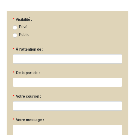
*
Visibilité :
Privé
Public
*
À l'attention de :
*
De la part de :
*
Votre courriel :
*
Votre message :