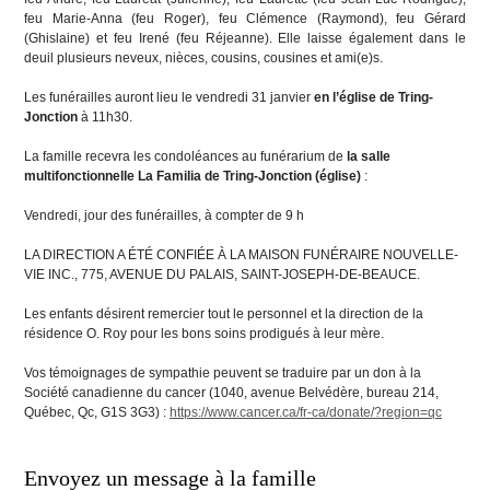
feu Marie-Anna (feu Roger), feu Clémence (Raymond), feu Gérard
(Ghislaine) et feu Irené (feu Réjeanne). Elle laisse également dans le
deuil plusieurs neveux, nièces, cousins, cousines et ami(e)s.
Les funérailles auront lieu le vendredi 31 janvier
en l’église de Tring-
Jonction
à 11h30.
La famille recevra les condoléances au funérarium de
la salle
multifonctionnelle La Familia de Tring-Jonction (église)
:
Vendredi, jour des funérailles, à compter de 9 h
LA DIRECTION A ÉTÉ CONFIÉE À LA MAISON FUNÉRAIRE NOUVELLE-
VIE INC., 775, AVENUE DU PALAIS, SAINT-JOSEPH-DE-BEAUCE.
Les enfants désirent remercier tout le personnel et la direction de la
résidence O. Roy pour les bons soins prodigués à leur mère.
Vos témoignages de sympathie peuvent se traduire par un don à la
Société canadienne du cancer (1040, avenue Belvédère, bureau 214,
Québec, Qc, G1S 3G3) :
https://www.cancer.ca/fr-ca/donate/?region=qc
Envoyez un message à la famille