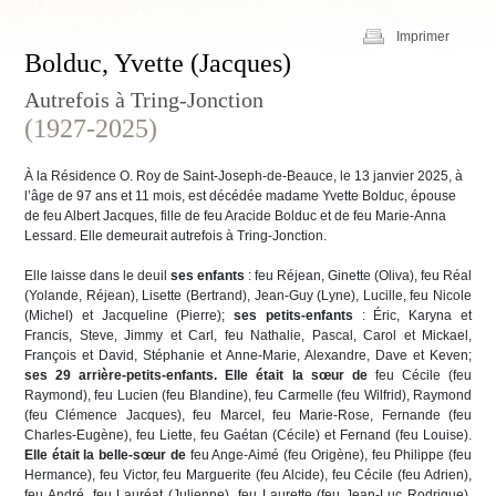
Imprimer
Bolduc, Yvette (Jacques)
Autrefois à Tring-Jonction
(1927-2025)
À la Résidence O. Roy de Saint-Joseph-de-Beauce, le 13 janvier 2025, à
l’âge de 97 ans et 11 mois, est décédée madame Yvette Bolduc, épouse
de feu Albert Jacques, fille de feu Aracide Bolduc et de feu Marie-Anna
Lessard. Elle demeurait autrefois à Tring-Jonction.
Elle laisse dans le deuil
ses enfants
: feu Réjean, Ginette (Oliva), feu Réal
(Yolande, Réjean), Lisette (Bertrand), Jean-Guy (Lyne), Lucille, feu Nicole
(Michel) et Jacqueline (Pierre);
ses petits-enfants
: Éric, Karyna et
Francis, Steve, Jimmy et Carl, feu Nathalie, Pascal, Carol et Mickael,
François et David, Stéphanie et Anne-Marie, Alexandre, Dave et Keven;
ses 29 arrière-petits-enfants.
Elle était la sœur de
feu Cécile (feu
Raymond), feu Lucien (feu Blandine), feu Carmelle (feu Wilfrid), Raymond
(feu Clémence Jacques), feu Marcel, feu Marie-Rose, Fernande (feu
Charles-Eugène), feu Liette, feu Gaétan (Cécile) et Fernand (feu Louise).
Elle était la belle-sœur de
feu Ange-Aimé (feu Origène), feu Philippe (feu
Hermance), feu Victor, feu Marguerite (feu Alcide), feu Cécile (feu Adrien),
feu André, feu Lauréat (Julienne), feu Laurette (feu Jean-Luc Rodrigue),