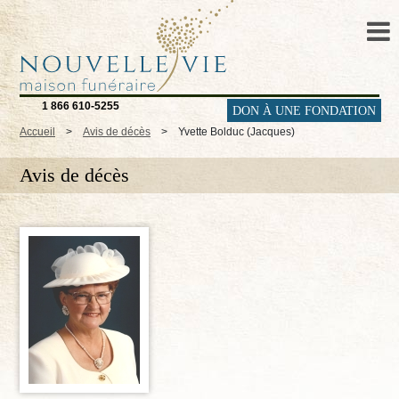
1 866 610-5255
DON À UNE FONDATION
Accueil
>
Avis de décès
>
Yvette Bolduc (Jacques)
Avis de décès