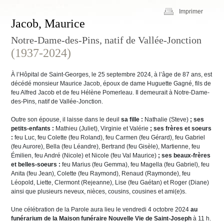
Imprimer
Jacob, Maurice
Notre-Dame-des-Pins, natif de Vallée-Jonction
(1937-2024)
À l’Hôpital de Saint-Georges, le 25 septembre 2024, à l’âge de 87 ans, est
décédé monsieur Maurice Jacob, époux de dame Huguette Gagné, fils de
feu Alfred Jacob et de feu Hélène Pomerleau. Il demeurait à Notre-Dame-
des-Pins, natif de Vallée-Jonction.
Outre son épouse, il laisse dans le deuil
sa fille :
Nathalie (Steve)
; ses
petits-enfants :
Mathieu (Juliet), Virginie et Valérie
; ses frères et soeurs
:
feu Luc, feu Colette (feu Roland), feu Carmen (feu Gérard), feu Gabriel
(feu Aurore), Bella (feu Léandre), Bertrand (feu Gisèle), Martienne, feu
Émilien, feu André (Nicole) et Nicole (feu Val Maurice)
; ses beaux-frères
et belles-soeurs :
feu Marius (feu Gemma), feu Magella (feu Gabriel), feu
Anita (feu Jean), Colette (feu Raymond), Renaud (Raymonde), feu
Léopold, Liette, Clermont (Rejeanne), Lise (feu Gaétan) et Roger (Diane)
ainsi que plusieurs neveux, nièces, cousins, cousines et ami(e)s.
Une célébration de la Parole aura lieu le vendredi 4 octobre 2024
au
funérarium de la Maison funéraire Nouvelle Vie de Saint-Joseph
à 11 h.