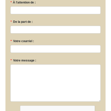
*
À l'attention de :
*
De la part de :
*
Votre courriel :
*
Votre message :