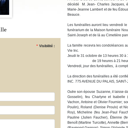
décédé M. Jean- Charles Jacques, 
Marie-Jeanne Lambert et de feu Édoua
Beauce.
Les funérailles auront lieu vendredi 
lle
funérarium de la Maison funéraire Nouv
Saint-Joseph et de là au Cimetière paro
La famille recevra les condoléances a
*
Visibilité :
Vie Inc.
Jeudi le 31 octobre de 13 heures 30 à
de 19 heures à 21 heure
Vendredi, jour des funérailles, à comp
La direction des funérailles a été 
INC. 775 AVENUE DU PALAIS, SAIN
Outre son épouse Suzanne, il laisse dan
Gosselin), feu Charlyne et Isabelle (
Vachon, Antoine et Olivier Fournier; s
Poulin), Roland (Denise Proulx) et Nico
Roy), Micheline (feu Jean-Paul Fauc
Pauline (Julien Faucher), Étienne (f
Benoît (Martine Turcotte), Annette (Be
(Raymond Gagnon), Simon (Yolande St-