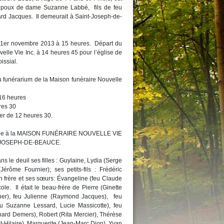
époux de dame Suzanne Labbé, fils de feu
rd Jacques. Il demeurait à Saint-Joseph-de-
le 1er novembre 2013 à 15 heures. Départ du
elle Vie Inc. à 14 heures 45 pour l’église de
issial.
u funérarium de la Maison funéraire Nouvelle
 16 heures
s 30
ter de 12 heures 30.
confiée à la MAISON FUNÉRAIRE NOUVELLE VIE
T-JOSEPH-DE-BEAUCE.
s le deuil ses filles : Guylaine, Lydia (Serge
Jérôme Fournier); ses petits-fils : Frédéric
on frère et ses sœurs: Évangeline (feu Claude
le. Il était le beau-frère de Pierre (Ginette
her), feu Julienne (Raymond Jacques), feu
eu Suzanne Lessard, Lucie Massicotte), feu
rnard Demers), Robert (Rita Mercier), Thérèse
Hilaire), Marguerite (Jean-Marc Dion), Yvan