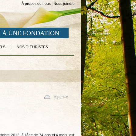
À propos de nous
|
Nous joindre
 À UNE FONDATION
ELS
|
NOS FLEURISTES
Imprimer
tobre 2013, à l'âge de 74 ans et 4 mois, est