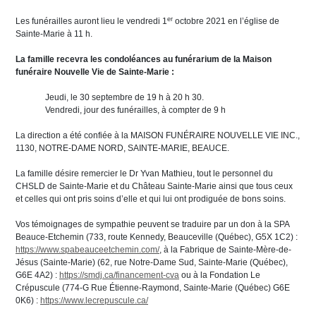
er
Les funérailles auront lieu le vendredi 1
octobre 2021 en l’église de
Sainte-Marie à 11 h.
La famille recevra les condoléances au funérarium de
la Maison
funéraire Nouvelle Vie de Sainte-Marie :
Jeudi, le 30 septembre de 19 h à 20 h 30.
Vendredi, jour des funérailles, à compter de 9 h
La direction a été confiée à la MAISON FUNÉRAIRE NOUVELLE VIE INC.,
1130, NOTRE-DAME NORD, SAINTE-MARIE, BEAUCE.
La famille désire remercier le Dr Yvan Mathieu, tout le personnel du
CHSLD de Sainte-Marie et du Château Sainte-Marie ainsi que tous ceux
et celles qui ont pris soins d’elle et qui lui ont prodiguée de bons soins.
Vos témoignages de sympathie peuvent se traduire par un don à la SPA
Beauce-Etchemin (733, route Kennedy, Beauceville (Québec), G5X 1C2) :
https://www.spabeauceetchemin.com/
, à la Fabrique de Sainte-Mère-de-
Jésus (Sainte-Marie) (62, rue Notre-Dame Sud, Sainte-Marie (Québec),
G6E 4A2) :
https://smdj.ca/financement-cva
ou à la Fondation Le
Crépuscule (774-G Rue Étienne-Raymond, Sainte-Marie (Québec) G6E
0K6) :
https://www.lecrepuscule.ca/