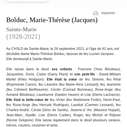
Imprimer
Bolduc, Marie-Thérèse (Jacques)
Sainte-Marie
(1928-2021)
Au CHSLD de Sainte-Marie, le 26 septembre 2021, à l’âge de 92 ans, est
décédée dame Marie-Thérèse Bolduc, épouse de feu Lucien Jacques.
Elle demeurait à Sainte-Marie.
Elle laisse dans le deuil
ses enfants
: Francine (Yves Bilodeau),
Jacqueline, Doris, Claire (Garry Plant) et
son petit-fils
: David-William
Martel (Kiley Hodgson).
Elle était la sœur
de feu Simone, feu Réal
(Raymonde Caron), feu Léandre (feu Marie-Alice Lessard), feu Jeannine
(feu Clément Berthiaume), Cécile (Conrad Bonneau), Rose-Ange (feu
Armand Bilodeau), Lauréanne (Gaston Hazen) et Lise (Denis Lachance).
Elle était la belle-sœur de
feu Victor (feu Madeleine Fortin), Henri-Paul,
feu Rose-Ange (feu Hercule Rodrigue), Lauréat (Carmen Lessard), feu
Charles-André, Cécile (Gino de Santis), Jeanne-d ’Arc (Maurice Huppé),
Jean-Marc, Alyette, Lise (Denis Cartier), Roger, feu Michel et Réjean
(Nicole Grégoire). Elle laisse également dans le deuil plusieurs neveux,
nièces, cousins, cousines et amis.